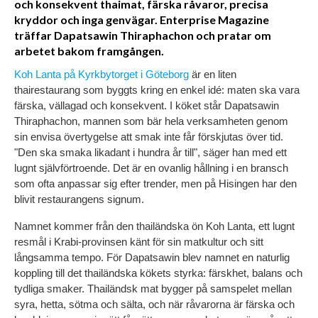
och konsekvent thaimat, färska råvaror, precisa
kryddor och inga genvägar. Enterprise Magazine
träffar Dapatsawin Thiraphachon och pratar om
arbetet bakom framgången.
Koh Lanta på Kyrkbytorget i Göteborg
 är en liten 
thairestaurang som byggts kring en enkel idé: maten ska vara 
färska, vällagad och konsekvent. I köket står Dapatsawin 
Thiraphachon, mannen som bär hela verksamheten genom 
sin envisa övertygelse att smak inte får förskjutas över tid. 
"Den ska smaka likadant i hundra år till", säger han med ett 
lugnt självförtroende. Det är en ovanlig hållning i en bransch 
som ofta anpassar sig efter trender, men på Hisingen har den 
blivit restaurangens signum.
Namnet kommer från den thailändska ön Koh Lanta, ett lugnt 
resmål i Krabi-provinsen känt för sin matkultur och sitt 
långsamma tempo. För Dapatsawin blev namnet en naturlig 
koppling till det thailändska kökets styrka: färskhet, balans och 
tydliga smaker. Thailändsk mat bygger på samspelet mellan 
syra, hetta, sötma och sälta, och när råvarorna är färska och 