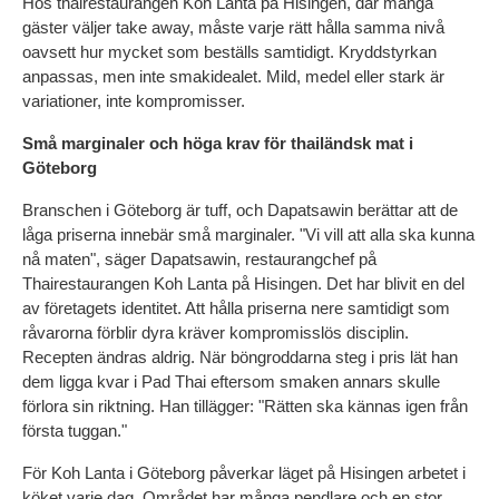
Hos thairestaurangen Koh Lanta på Hisingen, där många 
gäster väljer take away, måste varje rätt hålla samma nivå 
oavsett hur mycket som beställs samtidigt. Kryddstyrkan 
anpassas, men inte smakidealet. Mild, medel eller stark är 
variationer, inte kompromisser.
Små marginaler och höga krav för thailändsk mat i 
Göteborg
Branschen i Göteborg är tuff, och Dapatsawin berättar att de 
låga priserna innebär små marginaler. "Vi vill att alla ska kunna 
nå maten", säger Dapatsawin, restaurangchef på 
Thairestaurangen Koh Lanta på Hisingen. Det har blivit en del 
av företagets identitet. Att hålla priserna nere samtidigt som 
råvarorna förblir dyra kräver kompromisslös disciplin. 
Recepten ändras aldrig. När böngroddarna steg i pris lät han 
dem ligga kvar i Pad Thai eftersom smaken annars skulle 
förlora sin riktning. Han tillägger: "Rätten ska kännas igen från 
första tuggan."
För Koh Lanta i Göteborg påverkar läget på Hisingen arbetet i 
köket varje dag. Området har många pendlare och en stor 