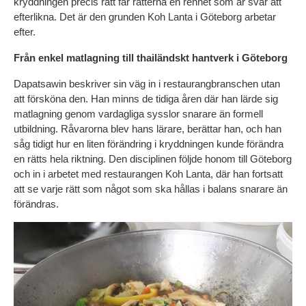
kryddningen precis rätt får rätterna en renhet som är svår att 
efterlikna. Det är den grunden Koh Lanta i Göteborg arbetar 
efter.
Från enkel matlagning till thailändskt hantverk i Göteborg
Dapatsawin beskriver sin väg in i restaurangbranschen utan 
att försköna den. Han minns de tidiga åren där han lärde sig 
matlagning genom vardagliga sysslor snarare än formell 
utbildning. Råvarorna blev hans lärare, berättar han, och han 
såg tidigt hur en liten förändring i kryddningen kunde förändra 
en rätts hela riktning. Den disciplinen följde honom till Göteborg 
och in i arbetet med restaurangen Koh Lanta, där han fortsatt 
att se varje rätt som något som ska hållas i balans snarare än 
förändras.