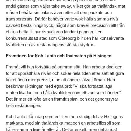
andel gäster som väljer take away, vilket gör att thailändsk mat 
måste behålla sin balans även efter att den packats och 
transporterats. Därför behöver varje wok hålla samma nivå 
oavsett beställningstryck, något som kräver precision i allt från 
chilins hetta till hur risnudlarna landar i pannan. I en 
konkurrensutsatt stad som Göteborg blir den här konsekventa 
kvaliteten en av restaurangens största styrkor.
Framtiden för Koh Lanta och thaimaten på Hisingen
Framåt vill han fortsätta på samma sätt. Han arbetar dagligen 
för att upprätthålla nivån och söker hela tiden efter sätt att göra 
köket ännu mer precist, utan att ändra själva kärnan. Han 
beskriver riktningen med egna ord: "Vi ska fortsätta laga 
maten likadant och hålla kvaliteten oavsett vad som händer." 
Det är mer ett löfte än en framtidsplan, och det genomsyrar 
hela restaurangen.
Koh Lanta står i dag som en liten men stadig del av Hisingens 
matkarta, med sin thailändska mat och en arbetsfilosofi som 
håller samma linje år efter år. Det är enkelt, men det är just 