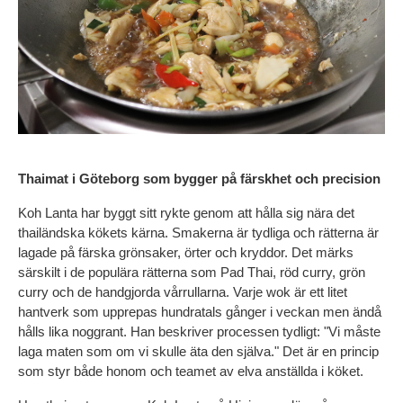
Thaimat i Göteborg som bygger på färskhet och precision
Koh Lanta har byggt sitt rykte genom att hålla sig nära det 
thailändska kökets kärna. Smakerna är tydliga och rätterna är 
lagade på färska grönsaker, örter och kryddor. Det märks 
särskilt i de populära rätterna som Pad Thai, röd curry, grön 
curry och de handgjorda vårrullarna. Varje wok är ett litet 
hantverk som upprepas hundratals gånger i veckan men ändå 
hålls lika noggrant. Han beskriver processen tydligt: "Vi måste 
laga maten som om vi skulle äta den själva." Det är en princip 
som styr både honom och teamet av elva anställda i köket.