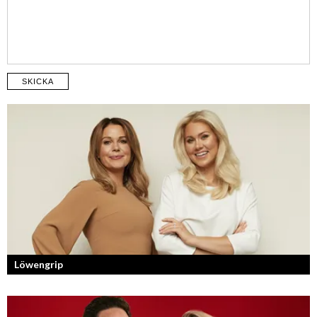
SKICKA
Löwengrip
Från bloggare till influencer och superentreprenör. En resa som fostrat