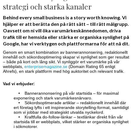
strategi och starka kanaler
Behind every small business is a story worth knowing. Vi
hjälper er att berätta den på rätt sätt – till rätt målgrupp.
Oavsett om ni vill öka varumärkeskännedomen, driva
trafik till er hemsida eller stärka er organiska synlighet på
Google, har vi verktygen och plattformarna för att nå dit.
Genom en smart kombination av bannerannonsering, redaktionellt
innehåll och sökordsoptimering skapar vi synlighet som ger resultat
– både på kort och lång sikt. Vi synliggör ert varumärke på vår
webbplats,
enterprisemagazine.se
(Domain Rating 65 enligt
Ahrefs), en stark plattform med hög auktoritet och relevant trafik.
Vad vi erbjuder:
•
Bannerannonsering på vår startsida – för maximal
exponering och stark varumärkesnärvaro.
•
Sökordsoptimerade artiklar – redaktionellt innehåll där
ert företag lyfts i ett inspirerande storytelling-format, samtidigt
som vi jobbar med strategiskt utvalda nyckelord.
•
Kraftfulla do-follow-länkar – textlänkar direkt från vår
startsida till er webbplats, vilket stärker er organiska synlighet
i sökmotorer.