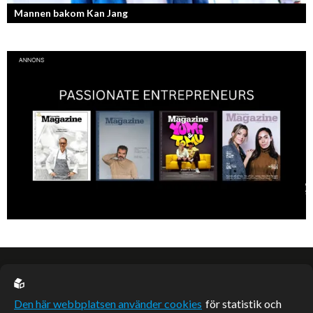
Mannen bakom Kan Jang
Georg Wikman är grundaren bakom hälsopreparaten Arctic Root, Kan
Jang, Chisan och nya Adapt-serien.
EU casino
Den här webbplatsen använder cookies
för statistik och