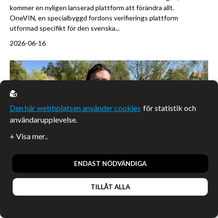
kommer en nyligen lanserad plattform att förändra allt.
OneVIN, en specialbyggd fordons verifierings plattform
utformad specifikt för den svenska...
2026-06-16
Den här webbplatsen använder cookies
för statistik och
användarupplevelse.
ENDAST NÖDVÄNDIGA
Hem & inredning
TILLÅT ALLA
Efter tio år och en miljon sålda enheter tar
Smart Sensor Devices steget från mätning