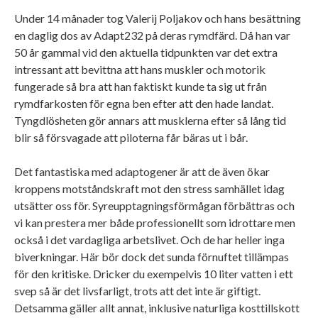
Under 14 månader tog Valerij Poljakov och hans besättning
en daglig dos av Adapt232 på deras rymdfärd. Då han var
50 år gammal vid den aktuella tidpunkten var det extra
intressant att bevittna att hans muskler och motorik
fungerade så bra att han faktiskt kunde ta sig ut från
rymdfarkosten för egna ben efter att den hade landat.
Tyngdlösheten gör annars att musklerna efter så lång tid
blir så försvagade att piloterna får bäras ut i bår.
Det fantastiska med adaptogener är att de även ökar
kroppens motståndskraft mot den stress samhället idag
utsätter oss för. Syreupptagningsförmågan förbättras och
vi kan prestera mer både professionellt som idrottare men
också i det vardagliga arbetslivet. Och de har heller inga
biverkningar. Här bör dock det sunda förnuftet tillämpas
för den kritiske. Dricker du exempelvis 10 liter vatten i ett
svep så är det livsfarligt, trots att det inte är giftigt.
Detsamma gäller allt annat, inklusive naturliga kosttillskott