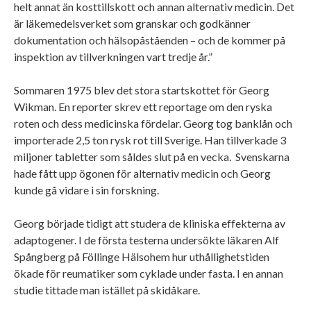
helt annat än kosttillskott och annan alternativ medicin. Det
är läkemedelsverket som granskar och godkänner
dokumentation och hälsopåståenden – och de kommer på
inspektion av tillverkningen vart tredje år.”
Sommaren 1975 blev det stora startskottet för Georg
Wikman. En reporter skrev ett reportage om den ryska
roten och dess medicinska fördelar. Georg tog banklån och
importerade 2,5 ton rysk rot till Sverige. Han tillverkade 3
miljoner tabletter som såldes slut på en vecka. Svenskarna
hade fått upp ögonen för alternativ medicin och Georg
kunde gå vidare i sin forskning.
Georg började tidigt att studera de kliniska effekterna av
adaptogener. I de första testerna undersökte läkaren Alf
Spångberg på Föllinge Hälsohem hur uthållighetstiden
ökade för reumatiker som cyklade under fasta. I en annan
studie tittade man istället på skidåkare.