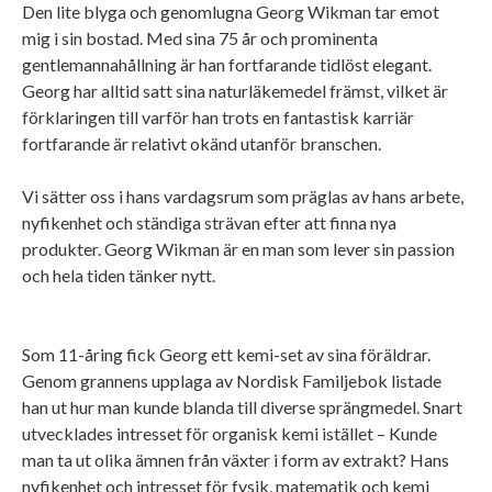
Den lite blyga och genomlugna Georg Wikman tar emot
mig i sin bostad. Med sina 75 år och prominenta
gentlemannahållning är han fortfarande tidlöst elegant.
Georg har alltid satt sina naturläkemedel främst, vilket är
förklaringen till varför han trots en fantastisk karriär
fortfarande är relativt okänd utanför branschen.
Vi sätter oss i hans vardagsrum som präglas av hans arbete,
nyfikenhet och ständiga strävan efter att finna nya
produkter. Georg Wikman är en man som lever sin passion
och hela tiden tänker nytt.
Som 11-åring fick Georg ett kemi-set av sina föräldrar.
Genom grannens upplaga av Nordisk Familjebok listade
han ut hur man kunde blanda till diverse sprängmedel. Snart
utvecklades intresset för organisk kemi istället – Kunde
man ta ut olika ämnen från växter i form av extrakt? Hans
nyfikenhet och intresset för fysik, matematik och kemi