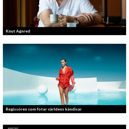
Knut Agnred
Knut Agnred är mannen och den tidlösa legenden inom spektakulära
utfall och dramatisk tänkvärdhet.
Regissören som fotar världens kändisar
Fotografen och regissören Peter Svenson har en lång meritlista och är