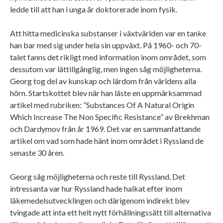
ledde till att han i unga år doktorerade inom fysik.
Att hitta medicinska substanser i växtvärlden var en tanke
han bar med sig under hela sin uppväxt. På 1960- och 70-
talet fanns det rikligt med information inom området, som
dessutom var lättillgänglig, men ingen såg möjligheterna.
Georg tog del av kunskap och lärdom från världens alla
hörn. Startskottet blev när han läste en uppmärksammad
artikel med rubriken: ”Substances Of A Natural Origin
Which Increase The Non Specific Resistance” av Brekhman
och Dardymov från år 1969. Det var en sammanfattande
artikel om vad som hade hänt inom området i Ryssland de
senaste 30 åren.
Georg såg möjligheterna och reste till Ryssland. Det
intressanta var hur Ryssland hade halkat efter inom
läkemedelsutvecklingen och därigenom indirekt blev
tvingade att inta ett helt nytt förhållningssätt till alternativa