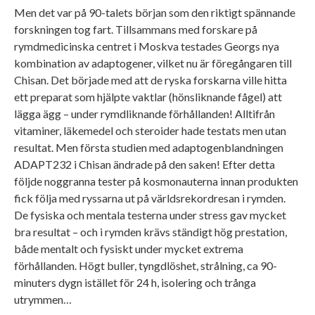
Men det var på 90-talets början som den riktigt spännande
forskningen tog fart. Tillsammans med forskare på
rymdmedicinska centret i Moskva testades Georgs nya
kombination av adaptogener, vilket nu är föregångaren till
Chisan. Det började med att de ryska forskarna ville hitta
ett preparat som hjälpte vaktlar (hönsliknande fågel) att
lägga ägg – under rymdliknande förhållanden! Alltifrån
vitaminer, läkemedel och steroider hade testats men utan
resultat. Men första studien med adaptogenblandningen
ADAPT232 i Chisan ändrade på den saken! Efter detta
följde noggranna tester på kosmonauterna innan produkten
fick följa med ryssarna ut på världsrekordresan i rymden.
De fysiska och mentala testerna under stress gav mycket
bra resultat – och i rymden krävs ständigt hög prestation,
både mentalt och fysiskt under mycket extrema
förhållanden. Högt buller, tyngdlöshet, strålning, ca 90-
minuters dygn istället för 24 h, isolering och trånga
utrymmen…