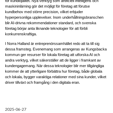
för kundlojalitet. Nya verktyg som artificiell intelligens och 
maskininlärning gör det möjligt för företag att förutse 
kundbehov med större precision, vilket erbjuder 
hyperpersonliga upplevelser. Inom underhållningsbranschen 
blir AI-drivna rekommendationer standard, och svenska 
företag börjar anta liknande teknologier för att förbli 
konkurrenskraftiga.
I Norra Halland är entreprenörssamhället redo att ta till sig 
dessa framsteg. Evenemang som arrangeras av Kungsbacka 
kommun ger resurser för lokala företag att utforska AI och 
andra verktyg, vilket säkerställer att de ligger i framkant av 
kundengagemang. När dessa teknologier blir mer tillgängliga 
kommer de att ytterligare förbättra hur företag, både globala 
och lokala, bygger varaktiga relationer med sina kunder, vilket 
driver tillväxt och framgång i den digitala eran.
2025-06-27