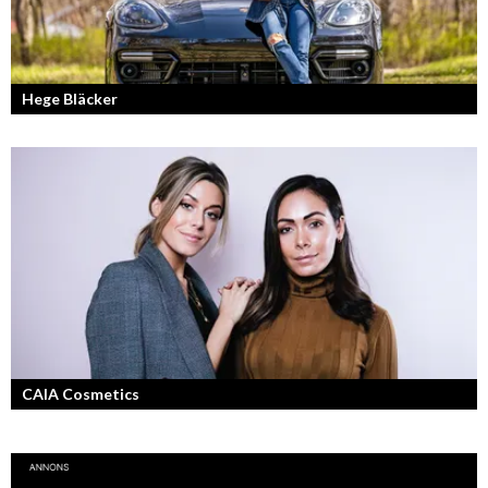
Hege Bläcker
Bilfantast, influencer och en av Lidköpings mest framgångsrika
företagare.
CAIA Cosmetics
Skönhet är bra självkänsla och ett vackert leende enligt grundarna av
det nya raketvarumärket inom smink: CAIA Cosmetics.