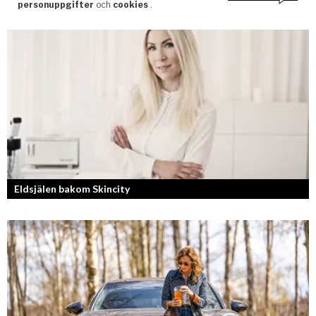
Eldsjälen bakom Skincity
Annica Forsgren Kjellman ligger bakom skönhetsimperiet Skincity –
professionell hudvård online.