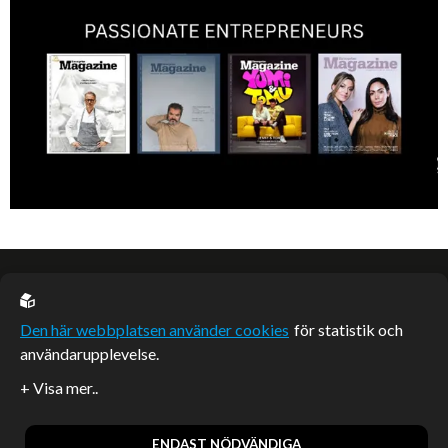
EU casino
Den här webbplatsen använder cookies
för statistik och
användarupplevelse.
Sponsrade artiklar
Artiklar publicerade på webbplatsen som inte är märkta
redaktionellt är betalda samarbeten.
ENDAST NÖDVÄNDIGA