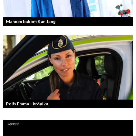
Mannen bakom Kan Jang
Georg Wikman är grundaren bakom hälsopreparaten Arctic Root, Kan
Jang, Chisan och nya Adapt-serien.
Polis Emma - krönika
Kan jag snälla få prata med dig igen, för du va så bra att prata med.