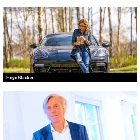
Hege Bläcker
Bilfantast, influencer och en av Lidköpings mest framgångsrika
företagare.