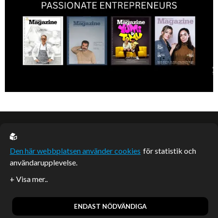
EU casino
Den här webbplatsen använder cookies
för statistik och
användarupplevelse.
Sponsrade artiklar
Artiklar publicerade på webbplatsen som inte är märkta
redaktionellt är betalda samarbeten.
ENDAST NÖDVÄNDIGA