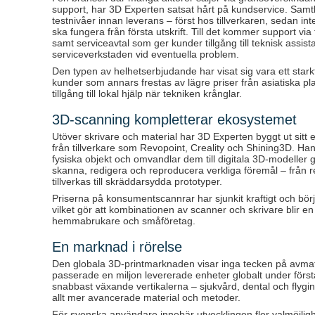
support, har 3D Experten satsat hårt på kundservice. Samt
testnivåer innan leverans – först hos tillverkaren, sedan in
ska fungera från första utskrift. Till det kommer support via 
samt serviceavtal som ger kunder tillgång till teknisk assistans
serviceverkstaden vid eventuella problem.
Den typen av helhetserbjudande har visat sig vara ett stark
kunder som annars frestas av lägre priser från asiatiska 
tillgång till lokal hjälp när tekniken krånglar.
3D-scanning kompletterar ekosystemet
Utöver skrivare och material har 3D Experten byggt ut sit
från tillverkare som Revopoint, Creality och Shining3D. H
fysiska objekt och omvandlar dem till digitala 3D-modeller 
skanna, redigera och reproducera verkliga föremål – från r
tillverkas till skräddarsydda prototyper.
Priserna på konsumentscannrar har sjunkit kraftigt och bör
vilket gör att kombinationen av scanner och skrivare blir en 
hemmabrukare och småföretag.
En marknad i rörelse
Den globala 3D-printmarknaden visar inga tecken på avma
passerade en miljon levererade enheter globalt under först
snabbast växande vertikalerna – sjukvård, dental och flygin
allt mer avancerade material och metoder.
För svenska användare innebär utvecklingen fler valmöjlighe