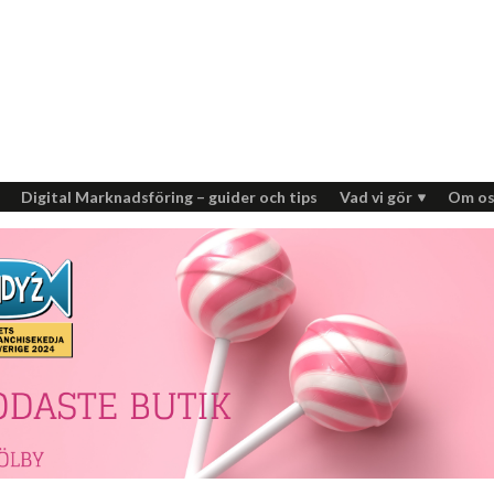
Digital Marknadsföring – guider och tips
Vad vi gör
Om os