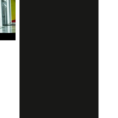
ings
.