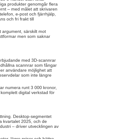
liga produkter genomgår flera
ternt – med målet att skrivaren
telefon, e-post och fjärrhjälp,
 och fri frakt till
t argument, särskilt mot
plattformar men som saknar
t erbjudande med 3D-scannrar
andhållna scannrar som fångar
ger användare möjlighet att
eservdelar som inte längre
jar numera runt 3 000 kronor,
komplett digital verkstad för
ttning. Desktop-segmentet
a kvartalet 2025, och de
dustri – driver utvecklingen av
ter, lägre priser och bättre