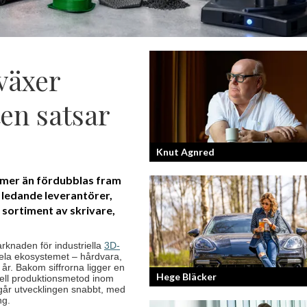
växer
en satsar
Knut Agnred
 mer än fördubblas fram
 ledande leverantörer,
Knut Agnred är mannen och den tidlö
legenden inom spektakulära utfall oc
sortiment av skrivare,
dramatisk tänkvärdhet.
arknaden för industriella
3D-
 hela ekosystemet – hårdvara,
år. Bakom siffrorna ligger en
Hege Bläcker
 reell produktionsmetod inom
 går utvecklingen snabbt, med
ng.