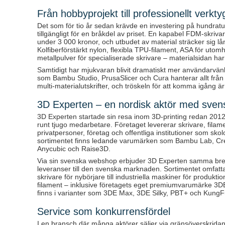
Från hobbyprojekt till professionellt verkty
Det som för tio år sedan krävde en investering på hundratu
tillgängligt för en bråkdel av priset. En kapabel FDM-skriv
under 3 000 kronor, och utbudet av material sträcker sig l
Kolfiberförstärkt nylon, flexibla TPU-filament, ASA för utom
metallpulver för specialiserade skrivare – materialsidan ha
Samtidigt har mjukvaran blivit dramatiskt mer användarvän
som Bambu Studio, PrusaSlicer och Cura hanterar allt från 
multi-materialutskrifter, och tröskeln för att komma igång ä
3D Experten – en nordisk aktör med sven
3D Experten startade sin resa inom 3D-printing redan 2012 o
runt tjugo medarbetare. Företaget levererar skrivare, filament
privatpersoner, företag och offentliga institutioner som skolor
sortimentet finns ledande varumärken som Bambu Lab, Crea
Anycubic och Raise3D.
Via sin svenska webshop erbjuder 3D Experten samma br
leveranser till den svenska marknaden. Sortimentet omfatta
skrivare för nybörjare till industriella maskiner för produktio
filament – inklusive företagets eget premiumvarumärke 3
finns i varianter som 3DE Max, 3DE Silky, PBT+ och KungF
Service som konkurrensfördel
I en bransch där många aktörer säljer via gränsöverskrida