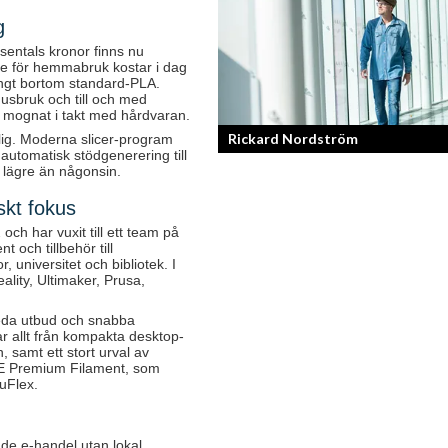
Bilfantast, influencer och en av Lidköp
g
mest framgångsrika företagare.
sentals kronor finns nu
are för hemmabruk kostar i dag
ångt bortom standard-PLA.
husbruk och till och med
r mognat i takt med hårdvaran.
Rickard Nordström
lig. Moderna slicer-program
automatisk stödgenerering till
r lägre än någonsin.
Läraren som omfamnar sociala medier
skt fokus
ch har vuxit till ett team på
 och tillbehör till
, universitet och bibliotek. I
lity, Ultimaker, Prusa,
eda utbud och snabba
r allt från kompakta desktop-
n, samt ett stort urval av
DE Premium Filament, som
uFlex.
nde e-handel utan lokal