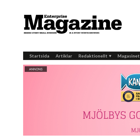
Startsida
Artiklar
Redaktionellt
Magasinet