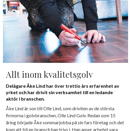
Allt inom kvalitetsgolv
Delägare Åke Lind har över trettio års erfarenhet av
yrket och har drivit sin verksamhet till en ledande
aktör i branschen.
Åke Lind är son till Olle Lind, som drivit
en av de största
firmorna i golvbranschen, Olle Lind Golv. Redan som 15
åring började Åke sommarjobba på sin fars företag och det
kom att bli en bransch han trivs i. Han anser arbetet vara