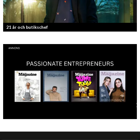
21 år och butikschef
Denis Manasiev Vukotic driver Teknikmagasinet mot nya framgångar!