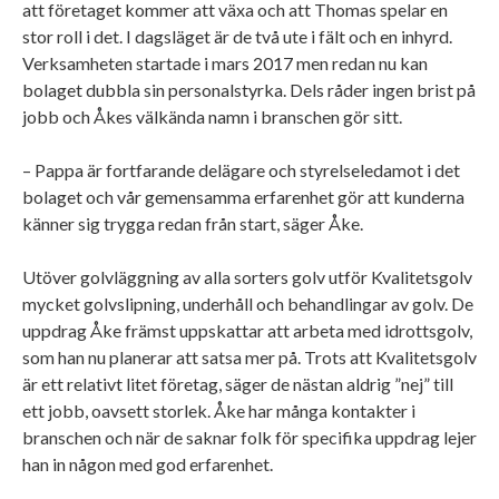
att företaget kommer att växa och att Thomas spelar en
stor roll i det. I dagsläget är de två ute i fält och en inhyrd.
Verksamheten startade i mars 2017 men redan nu kan
bolaget dubbla sin personalstyrka. Dels råder ingen brist på
jobb och Åkes välkända namn i branschen gör sitt.
– Pappa är fortfarande delägare och styrelseledamot i det
bolaget och vår gemensamma erfarenhet gör att kunderna
känner sig trygga redan från start, säger Åke.
Utöver golvläggning av alla sorters golv utför Kvalitetsgolv
mycket golvslipning, underhåll och behandlingar av golv. De
uppdrag Åke främst uppskattar att arbeta med idrottsgolv,
som han nu planerar att satsa mer på. Trots att Kvalitetsgolv
är ett relativt litet företag, säger de nästan aldrig ”nej” till
ett jobb, oavsett storlek. Åke har många kontakter i
branschen och när de saknar folk för specifika uppdrag lejer
han in någon med god erfarenhet.