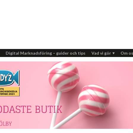
Digital Marknadsföring – guider och tips
Vad vi gör
Om os