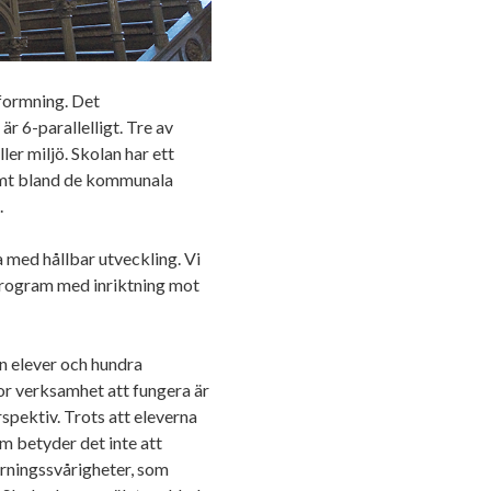
formning. Det
r 6-parallelligt. Tre av
ler miljö. Skolan har ett
samt bland de kommunala
.
ta med hållbar utveckling. Vi
 program med inriktning mot
n elever och hundra
tor verksamhet att fungera är
spektiv. Trots att eleverna
m betyder det inte att
ärningssvårigheter, som