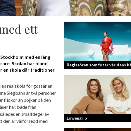
 med ett
a Stockholm med en lång
rare. Skolan har bland
Regissören som fotar världens k
r en skola där traditioner
Fotografen och regissören Peter Sven
en realskola för gossar en
en lång meritlista och är ett sant bevi
ne Siegbahn är två personer
om man tror på sig själv och...
er flickor än pojkar på den
äser här, både från
således en smältdegel av
Löwengrip
tt den är välförsedd med