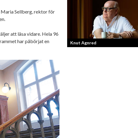
Från bloggare till influencer och
 Maria Sellberg, rektor för
superentreprenör. En resa som fostra
kvinnlig entreprenör med en enormt s
en.
förankran...
er att läsa vidare. Hela 96
grammet har påbörjat en
Knut Agnred
Knut Agnred är mannen och den tidlö
legenden inom spektakulära utfall oc
dramatisk tänkvärdhet.