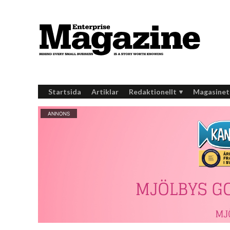
Startsida
Artiklar
Redaktionellt
Magasinet