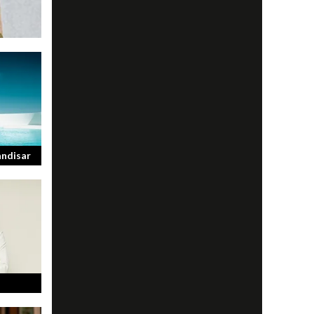
ändisar
son har
s på att