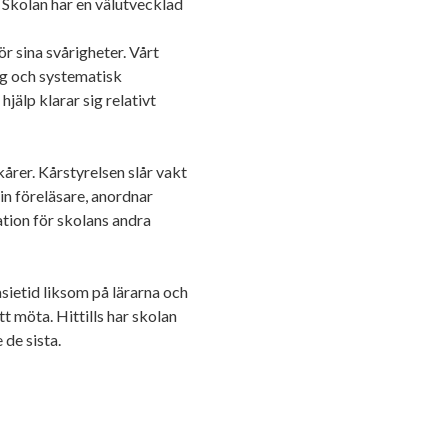
 Skolan har en välutvecklad
ör sina svårigheter. Vårt
g och systematisk
hjälp klarar sig relativt
årer. Kårstyrelsen slår vakt
in föreläsare, anordnar
tion för skolans andra
sietid liksom på lärarna och
t möta. Hittills har skolan
 de sista.