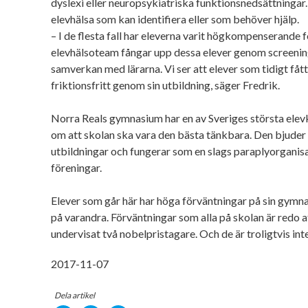
dyslexi eller neuropsykiatriska funktionsnedsättningar.
elevhälsa som kan identifiera eller som behöver hjälp.
– I de flesta fall har eleverna varit högkompenserande f
elevhälsoteam fångar upp dessa elever genom screenin
samverkan med lärarna. Vi ser att elever som tidigt fått 
friktionsfritt genom sin utbildning, säger Fredrik.
Norra Reals gymnasium har en av Sveriges största elevk
om att skolan ska vara den bästa tänkbara. Den bjuder 
utbildningar och fungerar som en slags paraplyorganisa
föreningar.
Elever som går här har höga förväntningar på sin gymna
på varandra. Förväntningar som alla på skolan är redo at
undervisat två nobelpristagare. Och de är troligtvis inte
2017-11-07
Dela artikel