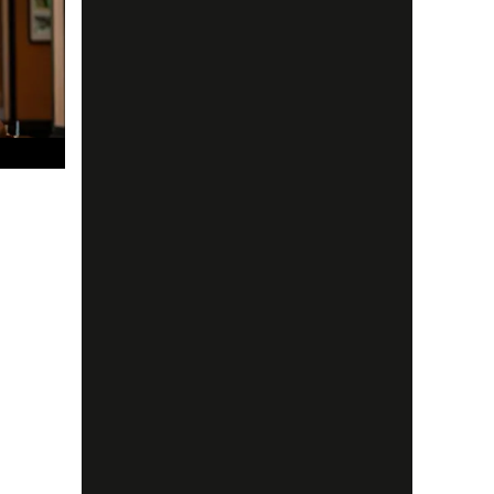
t en
tark
sa
h