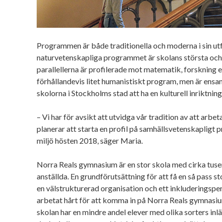
Programmen är både traditionella och moderna i sin ut
naturvetenskapliga programmet är skolans största och ä
parallellerna är profilerade mot matematik, forskning el
förhållandevis litet humanistiskt program, men är en
skolorna i Stockholms stad att ha en kulturell inriktning
– Vi har för avsikt att utvidga vår tradition av att arbe
planerar att starta en profil på samhällsvetenskapligt
miljö hösten 2018, säger Maria.
Norra Reals gymnasium är en stor skola med cirka tuse
anställda. En grundförutsättning för att få en så pass s
en välstrukturerad organisation och ett inkluderingsper
arbetat hårt för att komma in på Norra Reals gymnasiu
skolan har en mindre andel elever med olika sorters inl