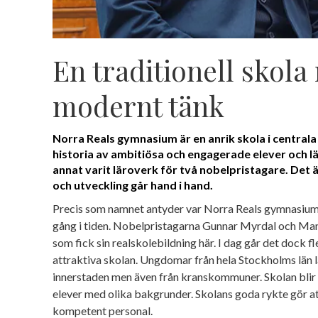
En traditionell skola
modernt tänk
Norra Reals gymnasium är en anrik skola i central
historia av ambitiösa och engagerade elever och lä
annat varit läroverk för två nobelpristagare. Det ä
och utveckling går hand i hand.
Precis som namnet antyder var Norra Reals gymnasium 
gång i tiden. Nobelpristagarna Gunnar Myrdal och Man
som fick sin realskolebildning här. I dag går det dock fl
attraktiva skolan. Ungdomar från hela Stockholms län l
innerstaden men även från kranskommuner. Skolan blir 
elever med olika bakgrunder. Skolans goda rykte gör a
kompetent personal.