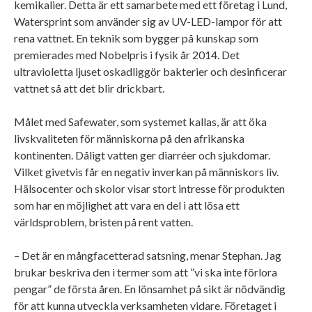
kemikalier. Detta är ett samarbete med ett företag i Lund,
Watersprint som använder sig av UV-LED-lampor för att
rena vattnet. En teknik som bygger på kunskap som
premierades med Nobelpris i fysik år 2014. Det
ultravioletta ljuset oskadliggör bakterier och desinficerar
vattnet så att det blir drickbart.
Målet med Safewater, som systemet kallas, är att öka
livskvaliteten för människorna på den afrikanska
kontinenten. Dåligt vatten ger diarréer och sjukdomar.
Vilket givetvis får en negativ inverkan på människors liv.
Hälsocenter och skolor visar stort intresse för produkten
som har en möjlighet att vara en del i att lösa ett
världsproblem, bristen på rent vatten.
– Det är en mångfacetterad satsning, menar Stephan. Jag
brukar beskriva den i termer som att ”vi ska inte förlora
pengar” de första åren. En lönsamhet på sikt är nödvändig
för att kunna utveckla verksamheten vidare. Företaget i