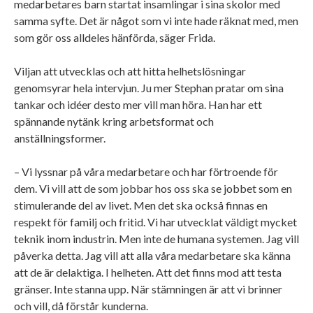
medarbetares barn startat insamlingar i sina skolor med
samma syfte. Det är något som vi inte hade räknat med, men
som gör oss alldeles hänförda, säger Frida.
Viljan att utvecklas och att hitta helhetslösningar
genomsyrar hela intervjun. Ju mer Stephan pratar om sina
tankar och idéer desto mer vill man höra. Han har ett
spännande nytänk kring arbetsformat och
anställningsformer.
– Vi lyssnar på våra medarbetare och har förtroende för
dem. Vi vill att de som jobbar hos oss ska se jobbet som en
stimulerande del av livet. Men det ska också finnas en
respekt för familj och fritid. Vi har utvecklat väldigt mycket
teknik inom industrin. Men inte de humana systemen. Jag vill
påverka detta. Jag vill att alla våra medarbetare ska känna
att de är delaktiga. I helheten. Att det finns mod att testa
gränser. Inte stanna upp. När stämningen är att vi brinner
och vill, då förstår kunderna.