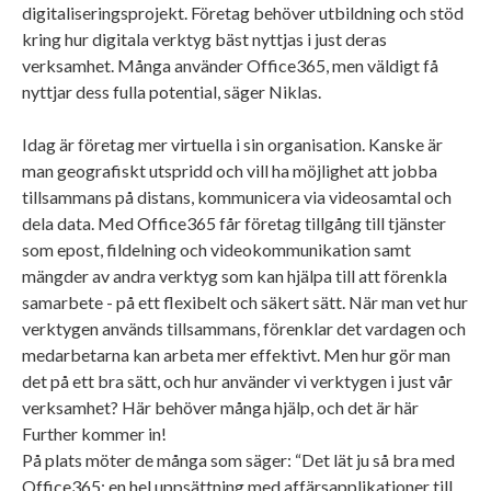
digitaliseringsprojekt. Företag behöver utbildning och stöd
kring hur digitala verktyg bäst nyttjas i just deras
verksamhet. Många använder Office365, men väldigt få
nyttjar dess fulla potential, säger Niklas.
Idag är företag mer virtuella i sin organisation. Kanske är
man geografiskt utspridd och vill ha möjlighet att jobba
tillsammans på distans, kommunicera via videosamtal och
dela data. Med Office365 får företag tillgång till tjänster
som epost, fildelning och videokommunikation samt
mängder av andra verktyg som kan hjälpa till att förenkla
samarbete - på ett flexibelt och säkert sätt. När man vet hur
verktygen används tillsammans, förenklar det vardagen och
medarbetarna kan arbeta mer effektivt. Men hur gör man
det på ett bra sätt, och hur använder vi verktygen i just vår
verksamhet? Här behöver många hjälp, och det är här
Further kommer in!
På plats möter de många som säger: “Det lät ju så bra med
Office365; en hel uppsättning med affärsapplikationer till