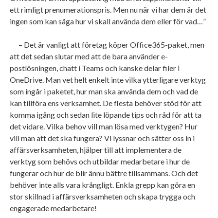
ett rimligt prenumerationspris. Men nu när vi har dem är det
ingen som kan säga hur vi skall använda dem eller för vad…”
– Det är vanligt att företag köper Office365-paket, men
att det sedan slutar med att de bara använder e-
postlösningen, chatt i Teams och kanske delar filer i
OneDrive. Man vet helt enkelt inte vilka ytterligare verktyg
som ingår i paketet, hur man ska använda dem och vad de
kan tillföra ens verksamhet. De flesta behöver stöd för att
komma igång och sedan lite löpande tips och råd för att ta
det vidare. Vilka behov vill man lösa med verktygen? Hur
vill man att det ska fungera? Vi lyssnar och sätter oss in i
affärsverksamheten, hjälper till att implementera de
verktyg som behövs och utbildar medarbetare i hur de
fungerar och hur de blir ännu bättre tillsammans. Och det
behöver inte alls vara krångligt. Enkla grepp kan göra en
stor skillnad i affärsverksamheten och skapa trygga och
engagerade medarbetare!