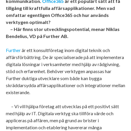
kommunikation.
Office365
är ett populärt sätt att få
tillgång till kraftfulla affärsapplikationer. Men vad
omfattar egentligen Office365 och hur används
verktygen optimalt?
– Här finns stor utvecklingspotential, menar Niklas
Bendelius, VD på Further AB.
Further
är ett konsultföretag inom digital teknik och
affärsförbättring. De är specialiserade på att implementera
digitala lösningar i verksamheter med hjälp av rådgivning,
stöd och erfarenhet. Behöver verktygen anpassas har
Further duktiga utvecklare som både kan bygga
skräddarsydda affärsapplikationer och integrationer mellan
existerande.
– Vi vill hjälpa företag att utvecklas på ett positivt sätt
med hjälp av IT. Digitala verktyg ska tillföra värde och
appliceras på affären, men på grund av brister i
implementation och etablering havererar många