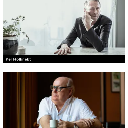
Jang, Chisan och nya Adapt-serien.
Per Holknekt
Från brädan till scenen