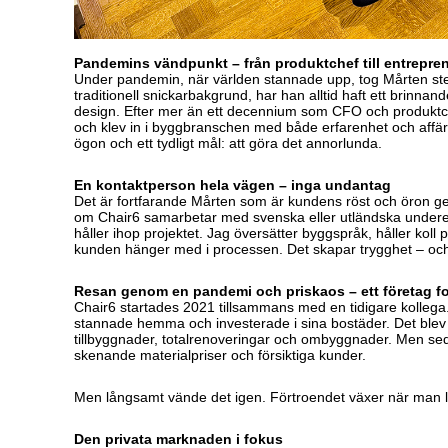
Pandemins vändpunkt – från produktchef till entrepre
Under pandemin, när världen stannade upp, tog Mårten steg
traditionell snickarbakgrund, har han alltid haft ett brinnand
design. Efter mer än ett decennium som CFO och produktch
och klev in i byggbranschen med både erfarenhet och affä
ögon och ett tydligt mål: att göra det annorlunda.
En kontaktperson hela vägen – inga undantag
Det är fortfarande Mårten som är kundens röst och öron 
om Chair6 samarbetar med svenska eller utländska undere
håller ihop projektet.
Jag översätter byggspråk, håller koll på
kunden hänger med i processen. Det skapar trygghet – och d
Resan genom en pandemi och priskaos – ett företag f
Chair6 startades 2021 tillsammans med en tidigare kolleg
stannade hemma och investerade i sina bostäder. Det blev e
tillbyggnader, totalrenoveringar och ombyggnader. Men se
skenande materialpriser och försiktiga kunder.
Men långsamt vände det igen. Förtroendet växer när man 
Den privata marknaden i fokus