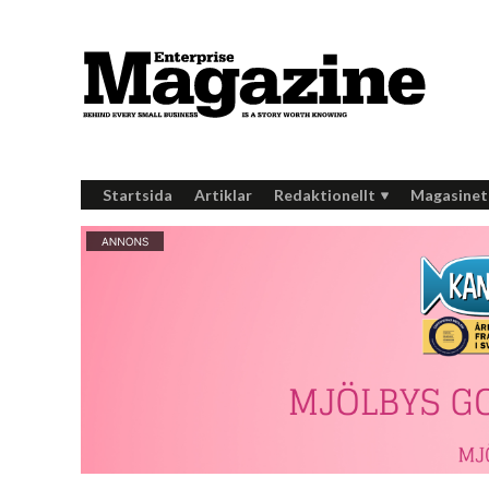
Startsida
Artiklar
Redaktionellt
Magasinet