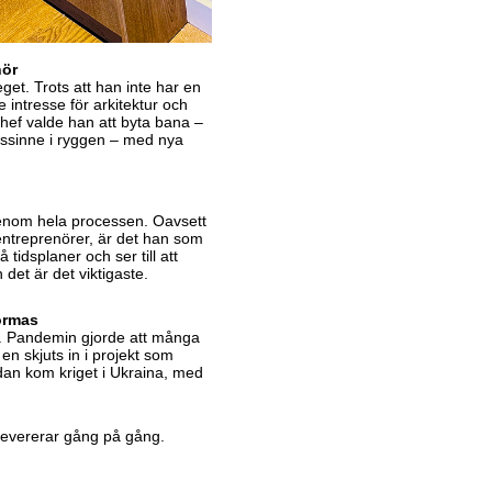
nör
et. Trots att han inte har en
e intresse för arkitektur och
ef valde han att byta bana –
rssinne i ryggen – med nya
genom hela processen. Oavsett
ntreprenörer, är det han som
 tidsplaner och ser till att
et är det viktigaste.
ormas
a. Pandemin gjorde att många
n skjuts in i projekt som
dan kom kriget i Ukraina, med
levererar gång på gång.