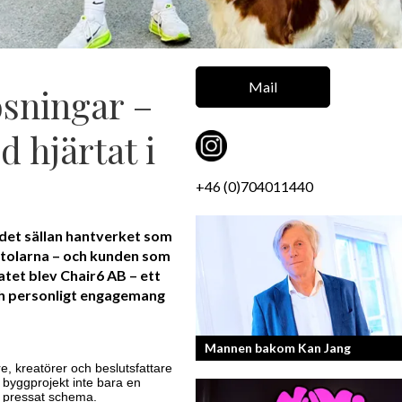
Mail
ösningar –
 hjärtat i
+46 (0)704011440
 det sällan hantverket som
 stolarna – och kunden som
tet blev Chair6 AB – ett
ch personligt engagemang
Mannen bakom Kan Jang
e, kreatörer och beslutsfattare
 byggprojekt inte bara en
an pressat schema.