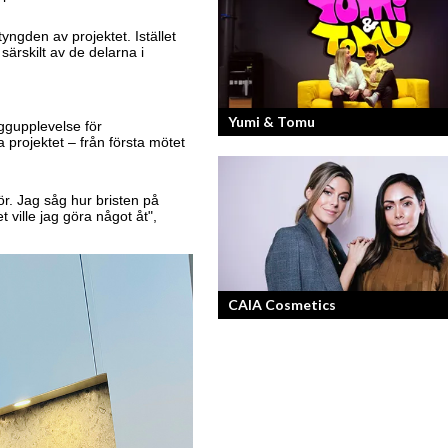
Georg Wikman är grundaren bakom
hälsopreparaten Arctic Root, Kan Jan
yngden av projektet. Istället
Chisan och nya Adapt-serien.
särskilt av de delarna i
Yumi & Tomu
yggupplevelse för
 projektet – från första mötet
Läs mer om deras liv som YouTubers 
ör. Jag såg hur bristen på
Entreprenörer
 ville jag göra något åt",
CAIA Cosmetics
Skönhet är bra självkänsla och ett va
leende enligt grundarna av det nya
raketvarumärket inom smink: CAIA
Cosmetics.