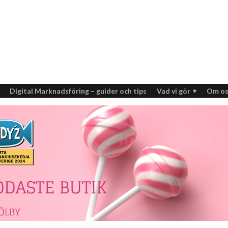
Digital Marknadsföring – guider och tips
Vad vi gör
Om os