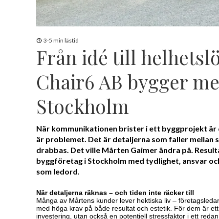
3-5 min lästid
Från idé till helhetsl
Chair6 AB bygger med
Stockholm
När kommunikationen brister i ett byggprojekt är
är problemet. Det är detaljerna som faller mellan
drabbas. Det ville Mårten Gaimer ändra på. Resulta
byggföretag i Stockholm med tydlighet, ansvar o
som ledord.
När detaljerna räknas – och tiden inte räcker till
Många av Mårtens kunder lever hektiska liv – företagsledar
med höga krav på både resultat och estetik. För dem är ett
investering, utan också en potentiell stressfaktor i ett red