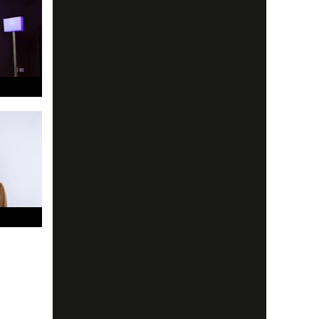
g,
och
ckert