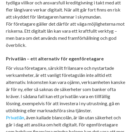
tydliga villkor och ansvarsfull kreditgivning i takt med att
fler långivare verkar digitalt. När allt går fort finns en risk
att skyddet för låntagaren hamnar i skymundan.
För företagare gäller det därför att väga möjligheterna mot
riskerna. Ett digitalt lån kan vara ett kraftfullt verktyg –
men bara om det används med framförhållning och god
överblick.
Privatlån – ett alternativ för egenföretagare
För vissa företagare, särskilt frilansare och nystartade
verksamheter, är ett vanligt företagslån inte alltid ett
alternativ. Inkomsten kan vara ojämn, verksamheten kanske
är för ny, eller så saknas de säkerheter som banker ofta
kräver. I sådana fall kan ett privatlån vara en tillfällig
lösning, exempelvis för att investera i ny utrustning, gå en
utbildning eller marknadsföra sina tjänster.
Privatlån
, även kallade blancolån, är lån utan säkerhet och
går i dag att ansöka om helt digitalt. För egenföretagare
som behöver finansiera mindre belopp kan det vara ett mer