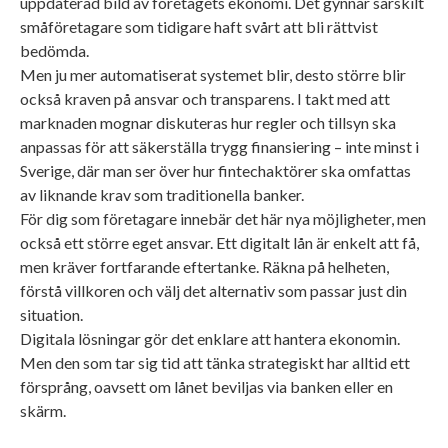
uppdaterad bild av företagets ekonomi. Det gynnar särskilt
småföretagare som tidigare haft svårt att bli rättvist
bedömda.
Men ju mer automatiserat systemet blir, desto större blir
också kraven på ansvar och transparens. I takt med att
marknaden mognar diskuteras hur regler och tillsyn ska
anpassas för att säkerställa trygg finansiering – inte minst i
Sverige, där man ser över hur fintechaktörer ska omfattas
av liknande krav som traditionella banker.
För dig som företagare innebär det här nya möjligheter, men
också ett större eget ansvar. Ett digitalt lån är enkelt att få,
men kräver fortfarande eftertanke. Räkna på helheten,
förstå villkoren och välj det alternativ som passar just din
situation.
Digitala lösningar gör det enklare att hantera ekonomin.
Men den som tar sig tid att tänka strategiskt har alltid ett
försprång, oavsett om lånet beviljas via banken eller en
skärm.