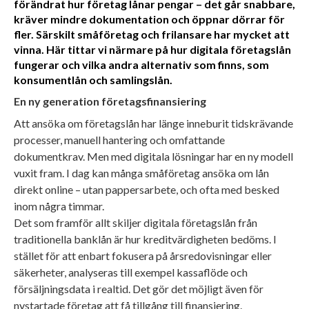
förändrat hur företag lånar pengar – det går snabbare,
kräver mindre dokumentation och öppnar dörrar för
fler. Särskilt småföretag och frilansare har mycket att
vinna. Här tittar vi närmare på hur digitala företagslån
fungerar och vilka andra alternativ som finns, som
konsumentlån och samlingslån.
En ny generation företagsfinansiering
Att ansöka om företagslån har länge inneburit tidskrävande
processer, manuell hantering och omfattande
dokumentkrav. Men med digitala lösningar har en ny modell
vuxit fram. I dag kan många småföretag ansöka om lån
direkt online – utan pappersarbete, och ofta med besked
inom några timmar.
Det som framför allt skiljer digitala företagslån från
traditionella banklån är hur kreditvärdigheten bedöms. I
stället för att enbart fokusera på årsredovisningar eller
säkerheter, analyseras till exempel kassaflöde och
försäljningsdata i realtid. Det gör det möjligt även för
nystartade företag att få tillgång till finansiering.