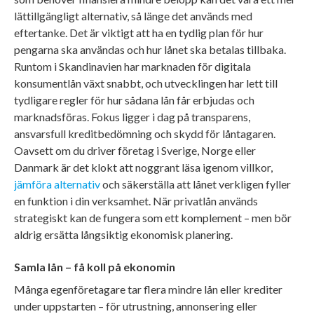
lättillgängligt alternativ, så länge det används med
eftertanke. Det är viktigt att ha en tydlig plan för hur
pengarna ska användas och hur lånet ska betalas tillbaka.
Runtom i Skandinavien har marknaden för digitala
konsumentlån växt snabbt, och utvecklingen har lett till
tydligare regler för hur sådana lån får erbjudas och
marknadsföras. Fokus ligger i dag på transparens,
ansvarsfull kreditbedömning och skydd för låntagaren.
Oavsett om du driver företag i Sverige, Norge eller
Danmark är det klokt att noggrant läsa igenom villkor,
jämföra alternativ
och säkerställa att lånet verkligen fyller
en funktion i din verksamhet. När privatlån används
strategiskt kan de fungera som ett komplement – men bör
aldrig ersätta långsiktig ekonomisk planering.
Samla lån – få koll på ekonomin
Många egenföretagare tar flera mindre lån eller krediter
under uppstarten – för utrustning, annonsering eller