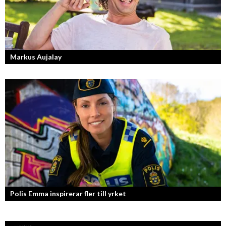
Markus Aujalay
Sveriges tuffaste matjury är epitetet på juryn i Sveriges Mästerkock.
Markus Aujalay är domaren som ger mästerkockarna mardrömmar.
Polis Emma inspirerar fler till yrket