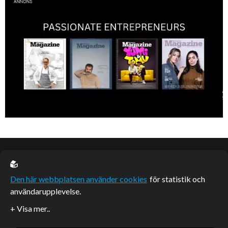
EU casino
Den här webbplatsen använder cookies
för statistik och
användarupplevelse.
Sponsrade artiklar
Artiklar publicerade på webbplatsen som inte är märkta