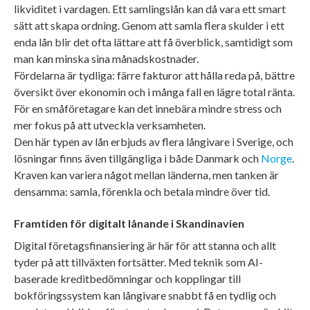
likviditet i vardagen. Ett samlingslån kan då vara ett smart
sätt att skapa ordning. Genom att samla flera skulder i ett
enda lån blir det ofta lättare att få överblick, samtidigt som
man kan minska sina månadskostnader.
Fördelarna är tydliga: färre fakturor att hålla reda på, bättre
översikt över ekonomin och i många fall en lägre total ränta.
För en småföretagare kan det innebära mindre stress och
mer fokus på att utveckla verksamheten.
Den här typen av lån erbjuds av flera långivare i Sverige, och
lösningar finns även tillgängliga i både Danmark och
Norge
.
Kraven kan variera något mellan länderna, men tanken är
densamma: samla, förenkla och betala mindre över tid.
Framtiden för digitalt lånande i Skandinavien
Digital företagsfinansiering är här för att stanna och allt
tyder på att tillväxten fortsätter. Med teknik som AI-
baserade kreditbedömningar och kopplingar till
bokföringssystem kan långivare snabbt få en tydlig och