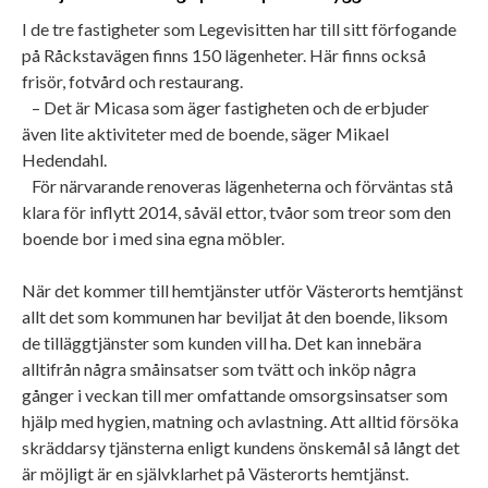
I de tre fastigheter som Legevisitten har till sitt förfogande
på Råckstavägen finns 150 lägenheter. Här finns också
frisör, fotvård och restaurang.
– Det är Micasa som äger fastigheten och de erbjuder
även lite aktiviteter med de boende, säger Mikael
Hedendahl.
För närvarande renoveras lägenheterna och förväntas stå
klara för inflytt 2014, såväl ettor, tvåor som treor som den
boende bor i med sina egna möbler.
När det kommer till hemtjänster utför Västerorts hemtjänst
allt det som kommunen har beviljat åt den boende, liksom
de tilläggtjänster som kunden vill ha. Det kan innebära
alltifrån några småinsatser som tvätt och inköp några
gånger i veckan till mer omfattande omsorgsinsatser som
hjälp med hygien, matning och avlastning. Att alltid försöka
skräddarsy tjänsterna enligt kundens önskemål så långt det
är möjligt är en självklarhet på Västerorts hemtjänst.