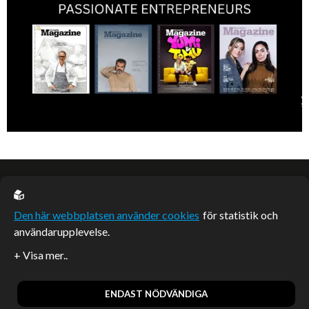
EU casino
Den här webbplatsen använder cookies
för statistik och
användarupplevelse.
Sponsrade artiklar
Artiklar publicerade på webbplatsen som inte är märkta
redaktionellt är betalda samarbeten.
ENDAST NÖDVÄNDIGA