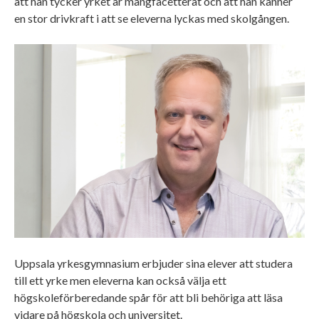
att han tycker yrket är mångfacetterat och att han känner
en stor drivkraft i att se eleverna lyckas med skolgången.
Uppsala yrkesgymnasium erbjuder sina elever att studera
till ett yrke men eleverna kan också välja ett
högskoleförberedande spår för att bli behöriga att läsa
vidare på högskola och universitet.