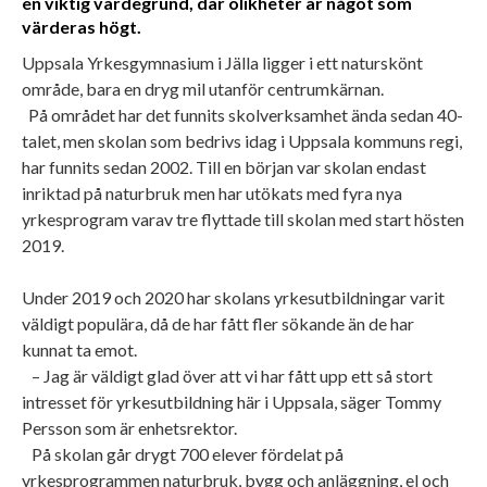
en viktig värdegrund, där olikheter är något som
värderas högt.
Uppsala Yrkesgymnasium i Jälla ligger i ett naturskönt
område, bara en dryg mil utanför centrumkärnan.
På området har det funnits skolverksamhet ända sedan 40-
talet, men skolan som bedrivs idag i Uppsala kommuns regi,
har funnits sedan 2002. Till en början var skolan endast
inriktad på naturbruk men har utökats med fyra nya
yrkesprogram varav tre flyttade till skolan med start hösten
2019.
Under 2019 och 2020 har skolans yrkesutbildningar varit
väldigt populära, då de har fått fler sökande än de har
kunnat ta emot.
– Jag är väldigt glad över att vi har fått upp ett så stort
intresset för yrkesutbildning här i Uppsala, säger Tommy
Persson som är enhetsrektor.
På skolan går drygt 700 elever fördelat på
yrkesprogrammen naturbruk, bygg och anläggning, el och