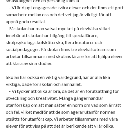
småskalighet och en personlig känsla.
– Vi är djupt engagerade i våra elever och det finns ett gott
samarbete mellan oss och det vet jag är viktigt för att
uppnå goda resultat.
På skolan har man satsat mycket på elevhälsa vilket
innebär att skolan har tillgång till speciallärare,
skolpsykolog, skolsköterska, flera kuratorer och
socialpedagoger. På skolan finns tre elevhälsoteam som
arbetar tillsammans med skolans lärare för att hjälpa elever
att klara av sina studier.
Skolan har också en viktig värdegrund, här är alla lika
viktiga, både för skolan och samhället.
– Vi tycker att olika är bra, då det är en förutsättning för
utveckling och kreativitet. Många gånger handlar
utanförskap om att man sätter en norm om vad som är rätt
och fel, vilket medför att de som agerar utanför normen
utsätts för utanförskap. Vi arbetar tillsammans med våra
elever för att visa på att det är berikande att vi är olika,