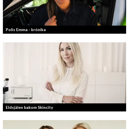
Polis Emma - krönika
Kan jag snälla få prata med dig igen, för du va så bra att prata med.
Eldsjälen bakom Skincity
Annica Forsgren Kjellman ligger bakom skönhetsimperiet Skincity –