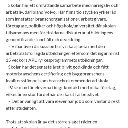
Skolan har ett omfattande samarbete med näringsliv och
arbetsliv, däribland Volvo. Här finns tio stycken yrkesråd
som innefattar branschorganisationer, arbetsgivare,
företagare, politiker och högskola/universitet där skolan
tillsammans med företrädarna diskuterar utbildningens
genomförande, innehåll och utveckling.
– Vi har även diskussion hur vi ska arbeta med den
arbetsplatsförlagda utbildningen eftersom det ingår minst
15 veckors APL i yrkesprogrammets utbildningar.
Skolan har det senaste året blivit godkända och fått
motorbranschens certifiering och byggbranschens
kvalitetsstämpel som branschrekommenderad skola.
På skolan får eleverna tidigt kontakt med olika företag,
vilket är en stor fördel när de ska ut i arbetslivet.
– Det är vanligt att våra elever har jobb som väntar direkt
efter studenten.
Trots att skolan är av det större slaget råder en