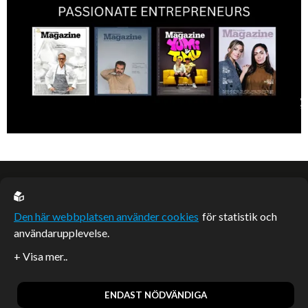
EU casino
Den här webbplatsen använder cookies
för statistik och
användarupplevelse.
Sponsrade artiklar
Artiklar publicerade på webbplatsen som inte är märkta
redaktionellt är betalda samarbeten.
ENDAST NÖDVÄNDIGA