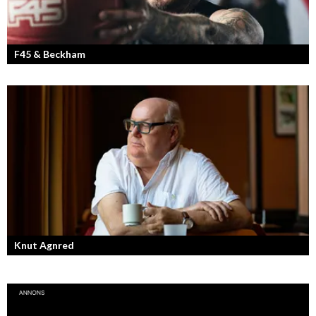
F45 & Beckham
F45 Training med partners som bland annat Mark Wahlberg och
David Beckham i spetsen har nått stora framgångar med sina
träningsstudios...
Knut Agnred
Knut Agnred är mannen och den tidlösa legenden inom spektakulära
utfall och dramatisk tänkvärdhet.