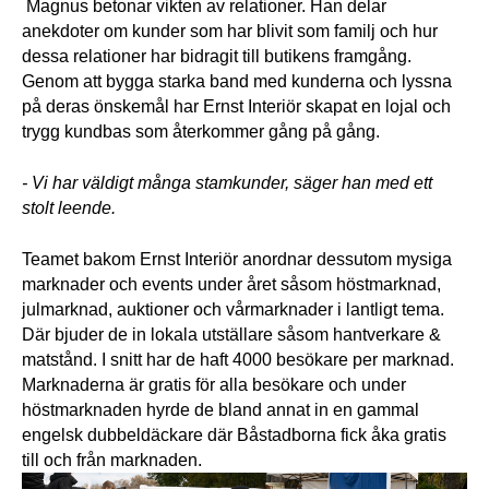
Magnus betonar vikten av relationer. Han delar 
anekdoter om kunder som har blivit som familj och hur 
dessa relationer har bidragit till butikens framgång. 
Genom att bygga starka band med kunderna och lyssna 
på deras önskemål har Ernst Interiör skapat en lojal och 
trygg kundbas som återkommer gång på gång.
- Vi har väldigt många stamkunder, säger han med ett 
stolt leende.
Teamet bakom Ernst Interiör anordnar dessutom mysiga 
marknader och events under året såsom höstmarknad, 
julmarknad, auktioner och vårmarknader i lantligt tema. 
Där bjuder de in lokala utställare såsom hantverkare & 
matstånd. I snitt har de haft 4000 besökare per marknad. 
Marknaderna är gratis för alla besökare och under 
höstmarknaden hyrde de bland annat in en gammal 
engelsk dubbeldäckare där Båstadborna fick åka gratis 
till och från marknaden.