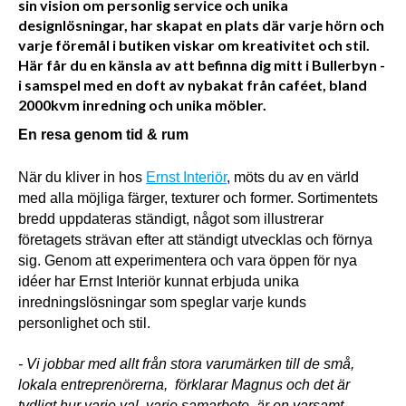
sin vision om personlig service och unika
designlösningar, har skapat en plats där varje hörn och
varje föremål i butiken viskar om kreativitet och stil.
Här får du en känsla av att befinna dig mitt i Bullerbyn -
i samspel med en doft av nybakat från caféet, bland
2000kvm inredning och unika möbler.
En resa genom tid & rum
När du kliver in hos 
Ernst Interiör
,
 möts du av en värld 
med alla möjliga färger, texturer och former. Sortimentets 
bredd uppdateras ständigt, något som illustrerar 
företagets strävan efter att ständigt utvecklas och förnya 
sig. Genom att experimentera och vara öppen för nya 
idéer har Ernst Interiör kunnat erbjuda unika 
inredningslösningar som speglar varje kunds 
personlighet och stil.
- Vi jobbar med allt från stora varumärken till de små, 
lokala entreprenörerna,  förklarar Magnus och det är 
tydligt hur varje val, varje samarbete, är en varsamt 