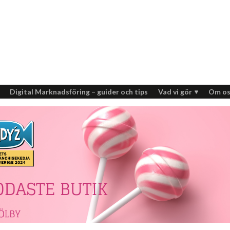
Digital Marknadsföring – guider och tips
Vad vi gör
Om os