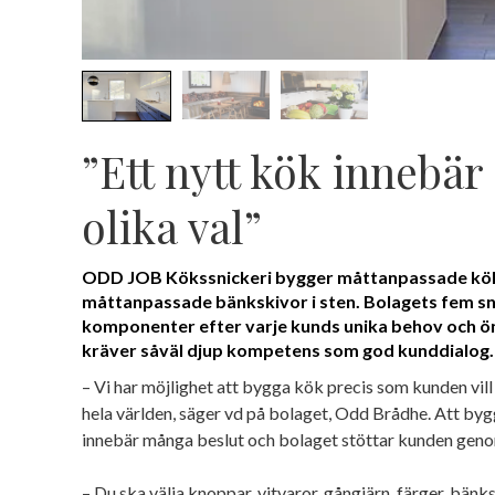
”Ett nytt kök innebär
olika val”
ODD JOB Kökssnickeri bygger måttanpassade kök
måttanpassade bänkskivor i sten. Bolagets fem sn
komponenter efter varje kunds unika behov och ö
kräver såväl djup kompetens som god kunddialog.
– Vi har möjlighet att bygga kök precis som kunden vill 
hela världen, säger vd på bolaget, Odd Brådhe. Att byg
innebär många beslut och bolaget stöttar kunden geno
– Du ska välja knoppar, vitvaror, gångjärn, färger, bänks