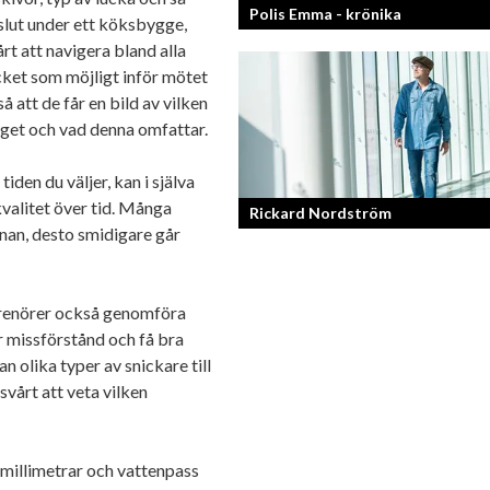
Polis Emma - krönika
eslut under ett köksbygge,
t att navigera bland alla
cket som möjligt inför mötet
Kan jag snälla få prata med dig igen, f
att de får en bild av vilken
så bra att prata med.
dget och vad denna omfattar.
iden du väljer, kan i själva
kvalitet över tid. Många
Rickard Nordström
nnan, desto smidigare går
Läraren som omfamnar sociala medier
renörer också genomföra
 missförstånd och få bra
n olika typer av snickare till
 svårt att veta vilken
millimetrar och vattenpass