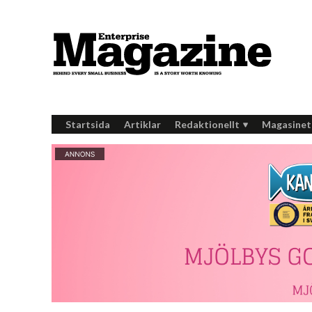
Startsida
Artiklar
Redaktionellt
Magasinet