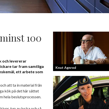
 minst 100
 och levererar
ickare tar fram samtliga
Knut Agnred
nskemål, ett arbete som
Knut Agnred är mannen och den tidlö
och att ta in material från
legenden inom spektakulära utfall oc
ga kök på det här sättet
dramatisk tänkvärdhet.
m hela beslutsprocessen.
kivor, typ av lucka och så