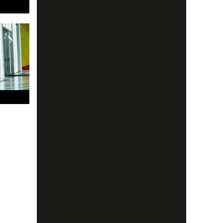
ör du va
.