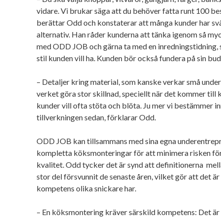
vidare. Vi brukar säga att du behöver fatta runt 100 b
berättar Odd och konstaterar att många kunder har svår
alternativ. Han råder kunderna att tänka igenom så my
med ODD JOB och gärna ta med en inredningstidning, så 
stil kunden vill ha. Kunden bör också fundera på sin bu
– Detaljer kring material, som kanske verkar små under t
verket göra stor skillnad, speciellt när det kommer till 
kunder vill ofta stöta och blöta. Ju mer vi bestämmer i
tillverkningen sedan, förklarar Odd.
ODD JOB kan tillsammans med sina egna underentrep
kompletta köksmonteringar för att minimera risken för
kvalitet. Odd tycker det är synd att definitionerna mella
stor del försvunnit de senaste åren, vilket gör att det är
kompetens olika snickare har.
– En köksmontering kräver särskild kompetens: Det är 