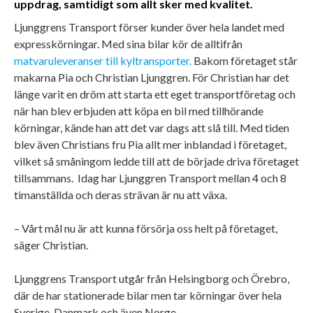
uppdrag, samtidigt som allt sker med kvalitet.
Ljunggrens Transport förser kunder över hela landet med
expresskörningar. Med sina bilar kör de alltifrån
matvaruleveranser till kyltransporter.
Bakom företaget står
makarna Pia och Christian Ljunggren. För Christian har det
länge varit en dröm att starta ett eget transportföretag och
när han blev erbjuden att köpa en bil med tillhörande
körningar, kände han att det var dags att slå till. Med tiden
blev även Christians fru Pia allt mer inblandad i företaget,
vilket så småningom ledde till att de började driva företaget
tillsammans. Idag har Ljunggren Transport mellan 4 och 8
timanställda och deras strävan är nu att växa.
– Vårt mål nu är att kunna försörja oss helt på företaget,
säger Christian.
Ljunggrens Transport utgår från Helsingborg och Örebro,
där de har stationerade bilar men tar körningar över hela
Sverige, Danmark och även Norge.