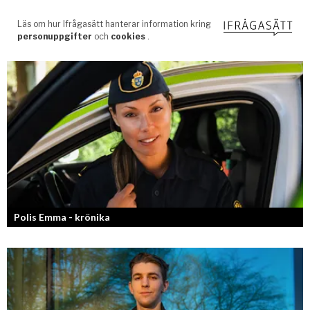
Polis Emma - krönika
Kan jag snälla få prata med dig igen, för du va så bra att prata med.