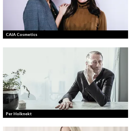
CAIA Cosmetics
Skönhet är bra självkänsla och ett vackert leende enligt grundarna av
det nya raketvarumärket inom smink: CAIA Cosmetics.
Per Holknekt