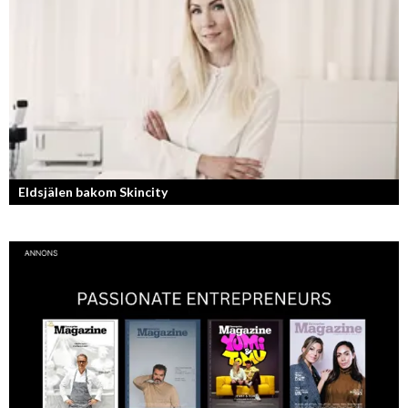
Från brädan till scenen
Eldsjälen bakom Skincity
Annica Forsgren Kjellman ligger bakom skönhetsimperiet Skincity –
professionell hudvård online.