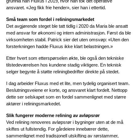
grunnla han Fluxus i 2019, hvor han tok det operative 
ansvaret. «Jeg fikk frie hender», sier han i ettertid.
Små team som fordel i reliningsmarkedet
Det avgjørende steget ble tatt tidlig i 2020 da Maria ble ansatt 
med ansvar for økonomi og intern administrasjon. Først da ble 
virksomheten stabil. Patrick sier det uten omsvøp: «Uten den 
forsterkningen hadde Fluxus ikke klart belastningen.»
Etter hvert som etterspørselen økte, ble også den tekniske 
tilstedeværelsen hos kundene stadig viktigere. En teknisk 
selger begynte å støtte reliningbedrifter direkte på stedet.
I dag arbeider Fluxus med et lite, men tydelig organisert team. 
Beslutningsveiene er korte, og ansvaret klart fordelt. Nettopp 
dette ser selskapet som en fordel sammenlignet med større 
aktører i reliningsmarkedet.
Slik fungerer moderne relining av avløpsrør
Ved relining renoveres avløpsrør i bygninger uten at de må 
skiftes ut fullstendig. For gårdeiere innebærer dette, 
sammenlignet med tradisjonell utskifting av rørstammer, 