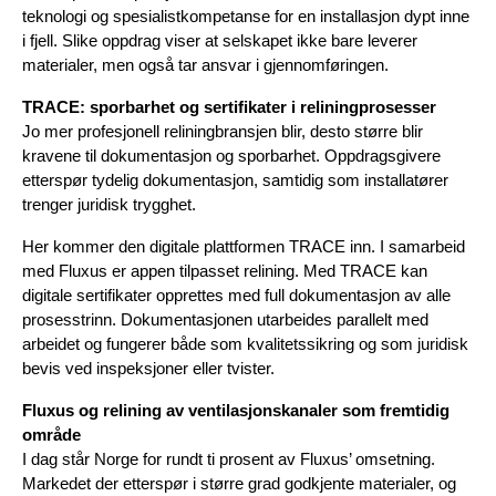
teknologi og spesialistkompetanse for en installasjon dypt inne 
i fjell. Slike oppdrag viser at selskapet ikke bare leverer 
materialer, men også tar ansvar i gjennomføringen.
TRACE: sporbarhet og sertifikater i reliningprosesser
Jo mer profesjonell reliningbransjen blir, desto større blir 
kravene til dokumentasjon og sporbarhet. Oppdragsgivere 
etterspør tydelig dokumentasjon, samtidig som installatører 
trenger juridisk trygghet.
Her kommer den digitale plattformen TRACE inn. I samarbeid 
med Fluxus er appen tilpasset relining. Med TRACE kan 
digitale sertifikater opprettes med full dokumentasjon av alle 
prosesstrinn. Dokumentasjonen utarbeides parallelt med 
arbeidet og fungerer både som kvalitetssikring og som juridisk 
bevis ved inspeksjoner eller tvister.
Fluxus og relining av ventilasjonskanaler som fremtidig 
område
I dag står Norge for rundt ti prosent av Fluxus’ omsetning. 
Markedet der etterspør i større grad godkjente materialer, og 