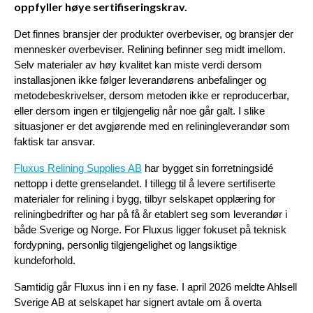
oppfyller høye sertifiseringskrav.
Det finnes bransjer der produkter overbeviser, og bransjer der 
mennesker overbeviser. Relining befinner seg midt imellom. 
Selv materialer av høy kvalitet kan miste verdi dersom 
installasjonen ikke følger leverandørens anbefalinger og 
metodebeskrivelser, dersom metoden ikke er reproducerbar, 
eller dersom ingen er tilgjengelig når noe går galt. I slike 
situasjoner er det avgjørende med en reliningleverandør som 
faktisk tar ansvar.
Fluxus Relining Supplies AB
 har bygget sin forretningsidé 
nettopp i dette grenselandet. I tillegg til å levere sertifiserte 
materialer for relining i bygg, tilbyr selskapet opplæring for 
reliningbedrifter og har på få år etablert seg som leverandør i 
både Sverige og Norge. For Fluxus ligger fokuset på teknisk 
fordypning, personlig tilgjengelighet og langsiktige 
kundeforhold. 
Samtidig går Fluxus inn i en ny fase. I april 2026 meldte Ahlsell 
Sverige AB at selskapet har signert avtale om å overta 