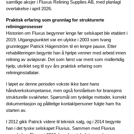
samtlige aksjer i Fluxus Relining Supplies AB, med planlagt 
overtakelse i april 2026. 
Praktisk erfaring som grunnlag for strukturerte 
reliningprosesser
Historien om Fluxus begynner lenge før selskapet ble etablert i 
2019. Utgangspunktet var en ulykke i 2003 som tvang 
grunnlegger Patrick Hägerström til en lengre pause. Etter 
rehabiliteringen begynte han å hjelpe venner med arbeid innen 
relining av avløpsrør. Det som først var ment som midlertidig 
hjelp, utviklet seg til syv års praktisk erfaring som 
relininginstallatør.
I løpet av denne perioden vokste ikke bare hans 
håndverkskompetanse, men også forståelsen for bransjens 
strukturelle svakheter. Spørsmål om tydelige metoder, korrekt 
dokumentasjon og pålitelige kontaktpersoner fulgte ham fra 
starten av.
I 2012 gikk Patrick videre til teknisk salg, og i 2014 begynte 
han i det tyske selskapet Fluvius. Sammen med Fluvius 