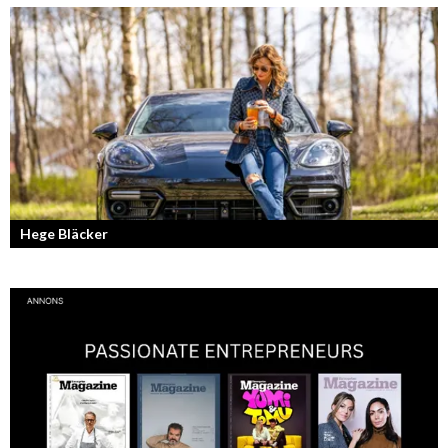
Från brädan till scenen
Hege Bläcker
Bilfantast, influencer och en av Lidköpings mest framgångsrika
företagare.