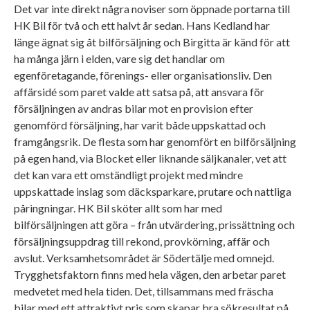
Det var inte direkt några noviser som öppnade portarna till
HK Bil för två och ett halvt år sedan. Hans Kedland har
länge ägnat sig åt bilförsäljning och Birgitta är känd för att
ha många järn i elden, vare sig det handlar om
egenföretagande, förenings- eller organisationsliv. Den
affärsidé som paret valde att satsa på, att ansvara för
försäljningen av andras bilar mot en provision efter
genomförd försäljning, har varit både uppskattad och
framgångsrik. De flesta som har genomfört en bilförsäljning
på egen hand, via Blocket eller liknande säljkanaler, vet att
det kan vara ett omständligt projekt med mindre
uppskattade inslag som däcksparkare, prutare och nattliga
påringningar. HK Bil sköter allt som har med
bilförsäljningen att göra – från utvärdering, prissättning och
försäljningsuppdrag till rekond, provkörning, affär och
avslut. Verksamhetsområdet är Södertälje med omnejd.
Trygghetsfaktorn finns med hela vägen, den arbetar paret
medvetet med hela tiden. Det, tillsammans med fräscha
bilar med ett attraktivt pris som skapar bra sökresultat på