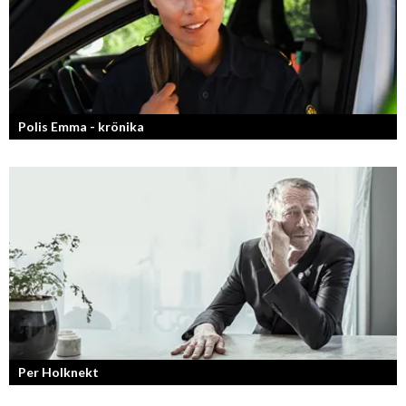
Polis Emma - krönika
Kan jag snälla få prata med dig igen, för du va så bra att prata med.
Per Holknekt