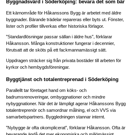
Byggnadsvård i Söderköping: bevara det som bär
Ett kärnområde för Håkanssons Bygg är arbetet med äldre 
byggnader. Bärande trädelar repareras eller byts ut. Fönster, 
lister och profiler tillverkas efter historiska förlagor.
”Standardlösningar passar sällan i äldre hus”, förklarar 
Håkansson. Många konstruktioner fungerar i decennier, 
förutsatt att de sköts på ett fackmannamässigt sätt.
Uppdragen sträcker sig från privata bostäder till arbeten för 
kyrkor och hembygdsföreningar.
Byggtjänst och totalentreprenad i Söderköping
Parallellt tar företaget hand om köks- och 
badrumsrenoveringar, ombyggnationer och mindre 
nybyggnationer. När det är lämpligt agerar Håkanssons Bygg 
totalentreprenör och samordnar målning, el och VVS via 
samarbetspartners. Byggledningen stannar internt.
”Nybygge är ofta okomplicerat”, förklarar Håkansson. Ofta är 
bevarande ändå det mer ekonomiska och miljömässigt 