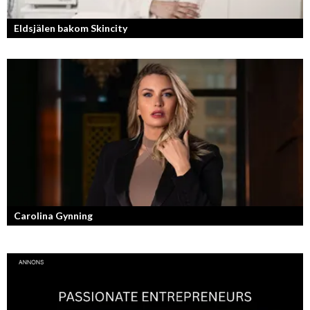
Eldsjälen bakom Skincity
Annica Forsgren Kjellman ligger bakom skönhetsimperiet Skincity –
professionell hudvård online.
Carolina Gynning
Under ytan av en passionerad och strukturerad entreprenör.