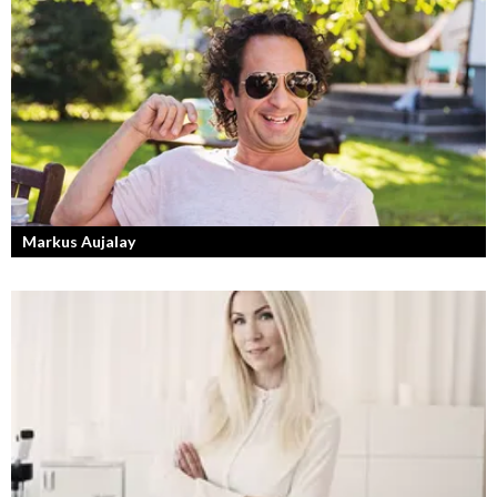
Markus Aujalay
Sveriges tuffaste matjury är epitetet på juryn i Sveriges Mästerkock.
Markus Aujalay är domaren som ger mästerkockarna mardrömmar.