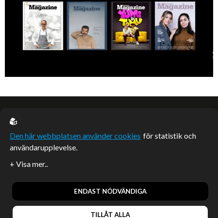
EU casino
Den här webbplatsen använder cookies
för statistik och
användarupplevelse.
Sponsrade artiklar
Artiklar publicerade på webbplatsen som inte är märkta
redaktionellt är betalda samarbeten.
ENDAST NÖDVÄNDIGA
TILLÅT ALLA