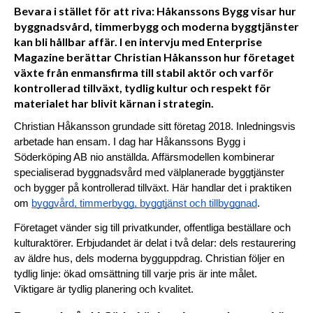
Bevara i stället för att riva: Håkanssons Bygg visar hur
byggnadsvård, timmerbygg och moderna byggtjänster
kan bli hållbar affär. I en intervju med Enterprise
Magazine berättar Christian Håkansson hur företaget
växte från enmansfirma till stabil aktör och varför
kontrollerad tillväxt, tydlig kultur och respekt för
materialet har blivit kärnan i strategin.
Christian Håkansson grundade sitt företag 2018. Inledningsvis 
arbetade han ensam. I dag har Håkanssons Bygg i 
Söderköping AB nio anställda. Affärsmodellen kombinerar 
specialiserad byggnadsvård med välplanerade byggtjänster 
och bygger på kontrollerad tillväxt. Här handlar det i praktiken 
om 
byggvård, timmerbygg, byggtjänst och tillbyggnad
.
Företaget vänder sig till privatkunder, offentliga beställare och 
kulturaktörer. Erbjudandet är delat i två delar: dels restaurering 
av äldre hus, dels moderna bygguppdrag. Christian följer en 
tydlig linje: ökad omsättning till varje pris är inte målet. 
Viktigare är tydlig planering och kvalitet.