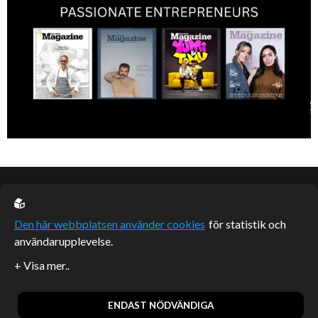
EU casino
Den här webbplatsen använder cookies
för statistik och
användarupplevelse.
Sponsrade artiklar
Artiklar publicerade på webbplatsen som inte är märkta
redaktionellt är betalda samarbeten.
ENDAST NÖDVÄNDIGA