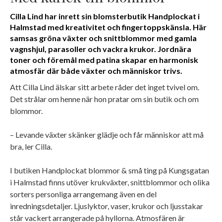
Cilla Lind har inrett sin blomsterbutik Handplockat i
Halmstad med kreativitet och fingertoppskänsla. Här
samsas gröna växter och snittblommor med gamla
vagnshjul, parasoller och vackra krukor. Jordnära
toner och föremål med patina skapar en harmonisk
atmosfär där både växter och människor trivs.
Att Cilla Lind älskar sitt arbete råder det inget tvivel om.
Det strålar om henne när hon pratar om sin butik och om
blommor.
– Levande växter skänker glädje och får människor att må
bra, ler Cilla.
I butiken Handplockat blommor & små ting på Kungsgatan
i Halmstad finns utöver krukväxter, snittblommor och olika
sorters personliga arrangemang även en del
inredningsdetaljer. Ljuslyktor, vaser, krukor och ljusstakar
står vackert arrangerade på hyllorna. Atmosfären är