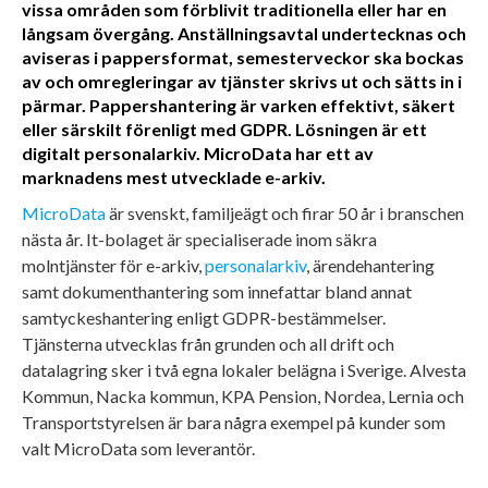
vissa områden som förblivit traditionella eller har en
långsam övergång. Anställningsavtal undertecknas och
aviseras i pappersformat, semesterveckor ska bockas
av och omregleringar av tjänster skrivs ut och sätts in i
pärmar. Pappershantering är varken effektivt, säkert
eller särskilt förenligt med GDPR. Lösningen är ett
digitalt personalarkiv. MicroData har ett av
marknadens mest utvecklade e-arkiv.
MicroData
är svenskt, familjeägt och firar 50 år i branschen
nästa år. It-bolaget är specialiserade inom säkra
molntjänster för e-arkiv,
personalarkiv
, ärendehantering
samt dokumenthantering som innefattar bland annat
samtyckeshantering enligt GDPR-bestämmelser.
Tjänsterna utvecklas från grunden och all drift och
datalagring sker i två egna lokaler belägna i Sverige. Alvesta
Kommun, Nacka kommun, KPA Pension, Nordea, Lernia och
Transportstyrelsen är bara några exempel på kunder som
valt MicroData som leverantör.