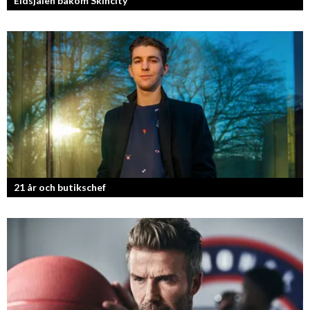
Eldsjälen bakom Skincity
Annica Forsgren Kjellman ligger bakom skönhetsimperiet Skincity –
professionell hudvård online.
21 år och butikschef
Denis Manasiev Vukotic driver Teknikmagasinet mot nya framgångar!