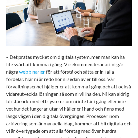
– Det pratas mycket om digitala system, men man kan ha
lite svårt att komma i gång. Vi rekommenderar att ni går
några
webbinarier
för att förstå och sätta er in i alla
fördelar. När ni är redo hör ni sedan av er till oss. Vår
förvaltningsenhet hjälper er att komma i gång och att också
vidareutveckla lösningen så som ni vill ha den. Ni kan aldrig
bli stående med ett system som ni inte får i gång eller inte
vet hur det fungerar, utan vi håller er i hand och finns med
längs vägen i den digitala övergången. Processer inom
arkivering som är manuella idag, kommer att bli digitala och
vi är övertygade om att alla företag med över hundra