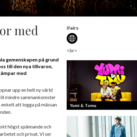
ssor med
ifairs
<br>
gitala gemenskapen på grund
s till den nya tillvaron,
 kämpar med
 öppnar upp en helt ny värld
or till mindre sammankomster
 enkelt att logga på mässan
Yumi & Tomu
anden.
Läs mer om deras liv som YouTubers 
tiskt högst spännande och
Entreprenörer
 arbetet och privat. Vi ser