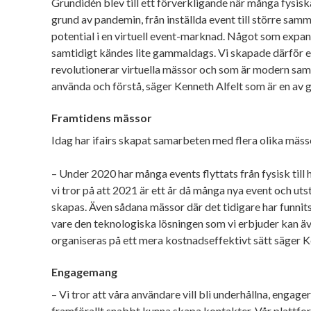
Grundidén blev till ett förverkligande när många fysisk
grund av pandemin, från inställda event till större sam
potential i en virtuell event-marknad. Något som expa
samtidigt kändes lite gammaldags. Vi skapade därför
revolutionerar virtuella mässor och som är modern samt
använda och förstå, säger Kenneth Alfelt som är en av
Framtidens mässor
Idag har ifairs skapat samarbeten med flera olika mäss
– Under 2020 har många events flyttats från fysisk till hy
vi tror på att 2021 är ett år då många nya event och u
skapas. Även sådana mässor där det tidigare har funn
vare den teknologiska lösningen som vi erbjuder kan ä
organiseras på ett mera kostnadseffektivt sätt säger 
Engagemang
– Vi tror att våra användare vill bli underhållna, engage
framförallt snabbt kunna skapa kontakter. Vår plattf