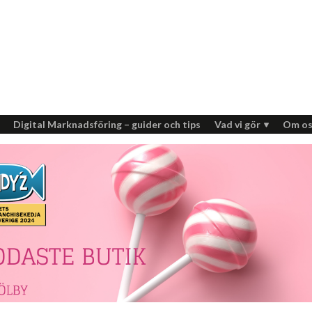
Digital Marknadsföring – guider och tips
Vad vi gör
Om os