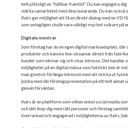
helt plötsligt en "hållbar framtid". Du kan engagera d
stärka samarbetet med dina nuvarande. Du kan också 
ifairs ger möjlighet att få en direkt dialog med en VD f
som antagligen skulle vara väldigt mycket svårare på e
Digitala montrar
Som företag har du en egen digital marknadsplats, där 
produkter och kanske live-streamar direkt från fabrike
kunder som närmar sig och visar intresse. Det handlar 
möjligheter på en digital mässa som faktiskt inte är möj
man givetvis förlänga intresset med att skicka ut fysi
jobba med din företagspresentation på ett helt annat s
genuin förväntan.
ifairs är en plattform som vilken enkel social media so
och lätt ihop dig med rätt personer och företag samtidi
överraskad och engagerad i möjligheterna av ifairs, bå