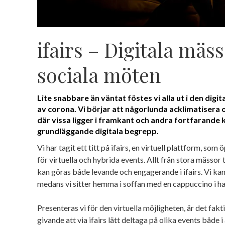
ifairs – Digitala mä
sociala möten
Lite snabbare än väntat föstes vi alla ut i den di
av corona. Vi börjar att någorlunda acklimatisera os
där vissa ligger i framkant och andra fortfarande
grundläggande digitala begrepp.
Vi har tagit ett titt på ifairs, en virtuell plattform, som
för virtuella och hybrida events. Allt från stora mäss
kan göras både levande och engagerande i ifairs. Vi kan
medans vi sitter hemma i soffan med en cappuccino i h
Presenteras vi för den virtuella möjligheten, är det fak
givande att via ifairs lätt deltaga på olika events både i