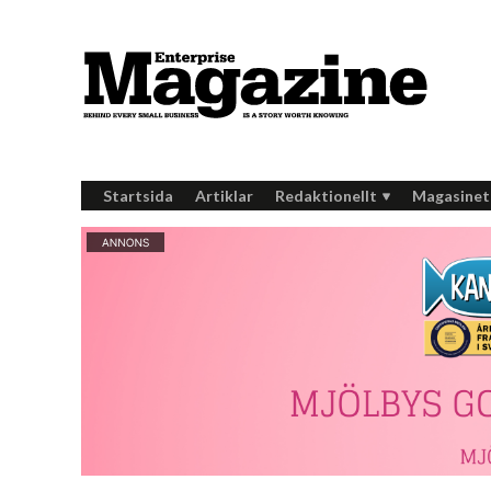
Startsida
Artiklar
Redaktionellt
Magasinet