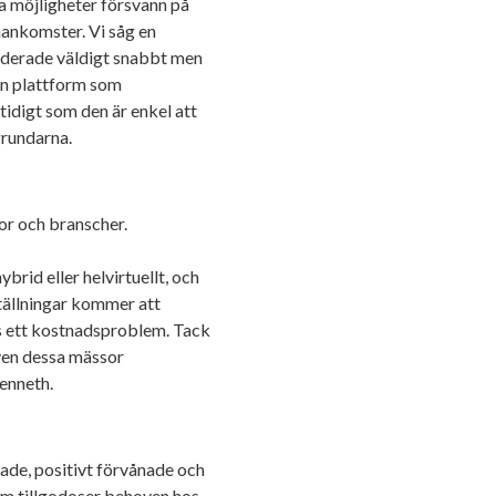
a möjligheter försvann på
mankomster. Vi såg en
nderade väldigt snabbt men
 en plattform som
idigt som den är enkel att
 grundarna.
or och branscher.
brid eller helvirtuellt, och
tställningar kommer att
its ett kostnadsproblem. Tack
ven dessa mässor
Kenneth.
rade, positivt förvånade och
orm tillgodoser behoven hos