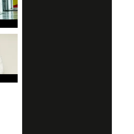
.
t en
tark