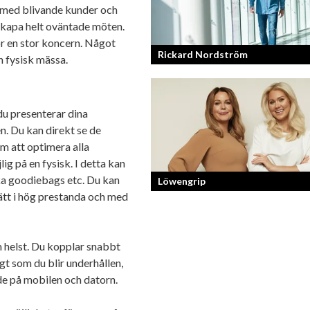
ig med blivande kunder och
skapa helt oväntade möten.
ör en stor koncern. Något
Rickard Nordström
n fysisk mässa.
Läraren som omfamnar sociala medier
du presenterar dina
n. Du kan direkt se de
om att optimera alla
lig på en fysisk. I detta kan
ska goodiebags etc. Du kan
Löwengrip
ätt i hög prestanda och med
Från bloggare till influencer och
superentreprenör. En resa som fostra
m helst. Du kopplar snabbt
kvinnlig entreprenör med en enormt s
gt som du blir underhållen,
förankran...
de på mobilen och datorn.