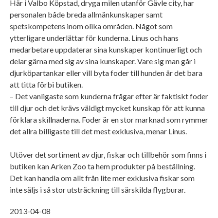
Här i Valbo Köpstad, dryga milen utanför Gävle city, har
personalen både breda allmänkunskaper samt
spetskompetens inom olika områden. Något som
ytterligare underlättar för kunderna. Linus och hans
medarbetare uppdaterar sina kunskaper kontinuerligt och
delar gärna med sig av sina kunskaper. Vare sig man går i
djurköpartankar eller vill byta foder till hunden är det bara
att titta förbi butiken.
– Det vanligaste som kunderna frågar efter är faktiskt foder
till djur och det krävs väldigt mycket kunskap för att kunna
förklara skillnaderna. Foder är en stor marknad som rymmer
det allra billigaste till det mest exklusiva, menar Linus.
Utöver det sortiment av djur, fiskar och tillbehör som finns i
butiken kan Arken Zoo ta hem produkter på beställning.
Det kan handla om allt från lite mer exklusiva fiskar som
inte säljs i så stor utsträckning till särskilda flygburar.
2013-04-08