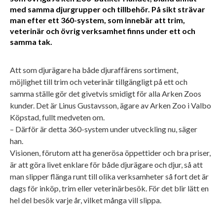
med samma djurgrupper och tillbehör. På sikt strävar
man efter ett 360-system, som innebär att trim,
veterinär och övrig verksamhet finns under ett och
samma tak.
Att som djurägare ha både djuraffärens sortiment,
möjlighet till trim och veterinär tillgängligt på ett och
samma ställe gör det givetvis smidigt för alla Arken Zoos
kunder. Det är Linus Gustavsson, ägare av Arken Zoo i Valbo
Köpstad, fullt medveten om.
– Därför är detta 360-system under utveckling nu, säger
han.
Visionen, förutom att ha generösa öppettider och bra priser,
är att göra livet enklare för både djurägare och djur, så att
man slipper flänga runt till olika verksamheter så fort det är
dags för inköp, trim eller veterinärbesök. För det blir lätt en
hel del besök varje år, vilket många vill slippa.