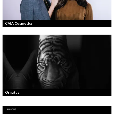
CAIA Cosmetics
Skönhet är bra självkänsla och ett vackert leende enligt grundarna av
det nya raketvarumärket inom smink: CAIA Cosmetics.
Ornatus
En av svergies mest talangfyllda tatuerare. Läs om hans historia och
resa!