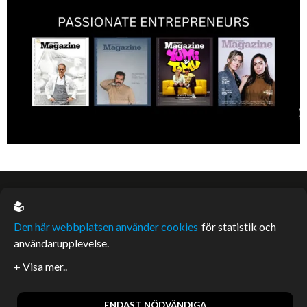
EU casino
Den här webbplatsen använder cookies
för statistik och
användarupplevelse.
Sponsrade artiklar
Artiklar publicerade på webbplatsen som inte är märkta
redaktionellt är betalda samarbeten.
ENDAST NÖDVÄNDIGA