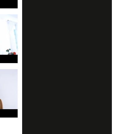
!
g,
ckert