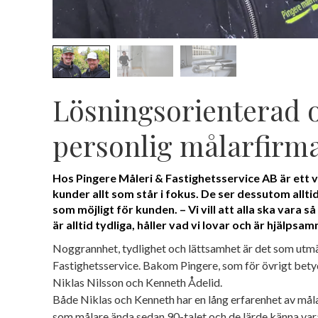
Lösningsorienterad 
personlig målarfirm
Hos Pingere Måleri & Fastighetsservice AB är ett v
kunder allt som står i fokus. De ser dessutom alltid 
som möjligt för kunden. – Vi vill att alla ska vara s
är alltid tydliga, håller vad vi lovar och är hjälpsa
Noggrannhet, tydlighet och lättsamhet är det som utm
Fastighetsservice. Bakom Pingere, som för övrigt betyd
Niklas Nilsson och Kenneth Ådelid.
Både Niklas och Kenneth har en lång erfarenhet av mål
som målare ända sedan 90-talet och de lärde känna va