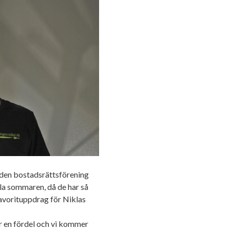
leende enligt grundarna av det nya
raketvarumärket inom smink: CAIA
Cosmetics.
 den bostadsrättsförening
ela sommaren, då de har så
avorituppdrag för Niklas
r en fördel och vi kommer