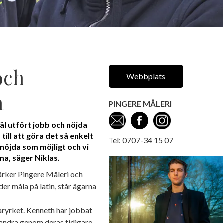
och
Webbplats
a
PINGERE MÅLERI
äl utfört jobb och nöjda
till att göra det så enkelt
Tel: 0707-34 15 07
å nöjda som möjligt och vi
mma, säger Niklas.
ärker Pingere Måleri och
er måla på latin, står ägarna
aryrket. Kenneth har jobbat
randra genom deras tidigare