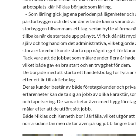
arbetsplats, där Niklas började som lärling.
– Som lärling gick jag ena perioden på lägenheter och
på storbyggen och det var där vi lärde känna varandra. 
storbyggen tillsammans ett tag, sedan bytte vi firma n
tillbaka när de startade upp på nytt. Vi fick då rätt my
själv och tog hand om det administrativa, vilket gjorde 
stora erfarenhet kunde starta upp något eget, förklarar
Tack vare att de jobbat som målare under flera år hade
vilket både gav en bra start och en trygghet för dem.
De började med att starta ett handelsbolag för fyra å
efter ett år till aktiebolag.
Deras kunder består av både företagskunder och priva
erfarenheter kan de ta sig an jobb av olika karaktär, s
och tapetsering. De samarbetar även med byggföretag 
målar efter att de utfört sitt jobb.
Både Niklas och Kenneth bor i Järfälla, vilket utgör a
norra sidan stan men de tar även på sig jobb längre bort