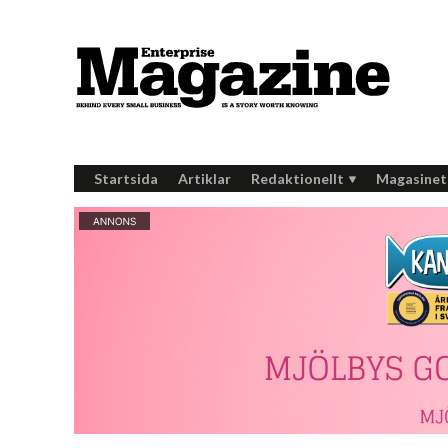
Startsida
Artiklar
Redaktionellt
Magasinet