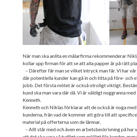
När man ska anlita en målarfirma rekommenderar Nikl
kollar upp firman för att se att alla papper är på rätt pla
– Därefter får man se vilket intryck man får. Vi har v
där potentiella kunder kan gå in och titta på före- och e
jobb. Det första mötet är också otroligt viktigt. Best
kund ska man vara där då. Vi är väldigt noggranna med at
Kenneth.
Kenneth och Niklas förklarar att de också är noga med 
kunderna, från vad de kommer att göra till att specific
material på offerterna som de lämnar.
– Allt står med och även en arbetsbeskrivning på hur vi
att det ska vara så tydligt som möjligt för kunden, men