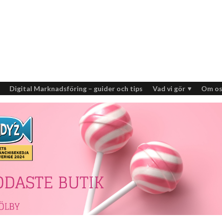
Digital Marknadsföring – guider och tips
Vad vi gör
Om os