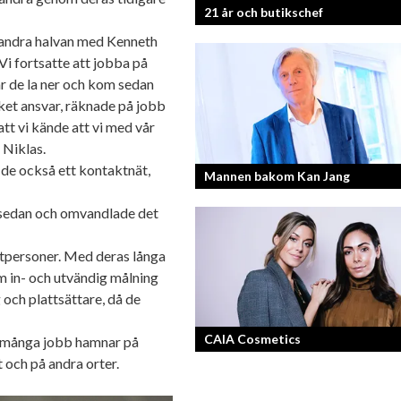
21 år och butikschef
 andra halvan med Kenneth
Vi fortsatte att jobba på
Denis Manasiev Vukotic driver
är de la ner och kom sedan
Teknikmagasinet mot nya framgångar
cket ansvar, räknade på jobb
att vi kände att vi med vår
 Niklas.
 de också ett kontaktnät,
Mannen bakom Kan Jang
r sedan och omvandlade det
Georg Wikman är grundaren bakom
hälsopreparaten Arctic Root, Kan Jan
tpersoner. Med deras långa
Chisan och nya Adapt-serien.
om in- och utvändig målning
och plattsättare, då de
CAIA Cosmetics
tt många jobb hamnar på
 och på andra orter.
Skönhet är bra självkänsla och ett va