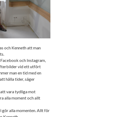
as och Kenneth att man
ts.
år Facebook och Instagram,
fterbilder vid ett utfört
ämmer man en tid med en
t hålla tider, säger
att vara tydliga mot
era alla moment och allt
 gör alla momenten. Allt för
ar Kenneth.