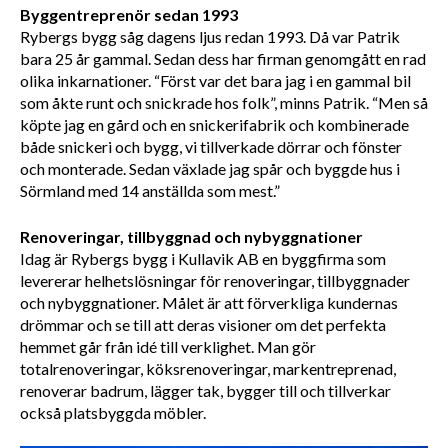
Byggentreprenör sedan 1993
Rybergs bygg såg dagens ljus redan 1993. Då var Patrik 
bara 25 år gammal. Sedan dess har firman genomgått en rad 
olika inkarnationer. “Först var det bara jag i en gammal bil 
som åkte runt och snickrade hos folk”, minns Patrik. “Men så 
köpte jag en gård och en snickerifabrik och kombinerade 
både snickeri och bygg, vi tillverkade dörrar och fönster 
och monterade. Sedan växlade jag spår och byggde hus i 
Sörmland med 14 anställda som mest.”
Renoveringar, tillbyggnad och nybyggnationer 
Idag är Rybergs bygg i Kullavik AB en byggfirma som 
levererar helhetslösningar för renoveringar, tillbyggnader 
och nybyggnationer. Målet är att förverkliga kundernas 
drömmar och se till att deras visioner om det perfekta 
hemmet går från idé till verklighet. Man gör 
totalrenoveringar, köksrenoveringar, markentreprenad, 
renoverar badrum, lägger tak, bygger till och tillverkar 
också platsbyggda möbler. 