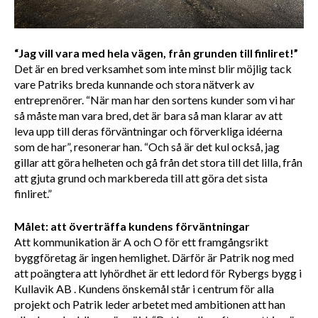
“Jag vill vara med hela vägen, från grunden till finliret!”
Det är en bred verksamhet som inte minst blir möjlig tack 
vare Patriks breda kunnande och stora nätverk av 
entreprenörer. “När man har den sortens kunder som vi har 
så måste man vara bred, det är bara så man klarar av att 
leva upp till deras förväntningar och förverkliga idéerna 
som de har”, resonerar han. “Och så är det kul också, jag 
gillar att göra helheten och gå från det stora till det lilla, från 
att gjuta grund och markbereda till att göra det sista 
finliret.”
Målet: att överträffa kundens förväntningar
Att kommunikation är A och O för ett framgångsrikt 
byggföretag är ingen hemlighet. Därför är Patrik nog med 
att poängtera att lyhördhet är ett ledord för Rybergs bygg i 
Kullavik AB . Kundens önskemål står i centrum för alla 
projekt och Patrik leder arbetet med ambitionen att han 