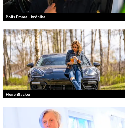
Polis Emma - krönika
Kan jag snälla få prata med dig igen, för du va så bra att prata med.
Hege Bläcker
Bilfantast, influencer och en av Lidköpings mest framgångsrika
företagare.