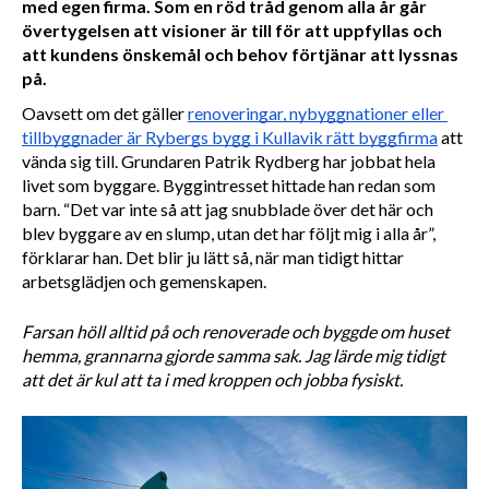
med egen firma. Som en röd tråd genom alla år går
övertygelsen att visioner är till för att uppfyllas och
att kundens önskemål och behov förtjänar att lyssnas
på.
Oavsett om det gäller 
renoveringar, nybyggnationer eller 
tillbyggnader är Rybergs bygg i Kullavik rätt byggfirma
 att 
vända sig till. Grundaren Patrik Rydberg har jobbat hela 
livet som byggare. Byggintresset hittade han redan som 
barn. “Det var inte så att jag snubblade över det här och 
blev byggare av en slump, utan det har följt mig i alla år”, 
förklarar han. Det blir ju lätt så, när man tidigt hittar 
arbetsglädjen och gemenskapen. 
Farsan höll alltid på och renoverade och byggde om huset 
hemma, grannarna gjorde samma sak. Jag lärde mig tidigt 
att det är kul att ta i med kroppen och jobba fysiskt.