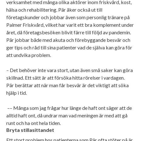
verksamhet med många olika aktörer inom friskvård, kost,
hälsa och rehabilitering. Pär åker också ut till
företagskunder och jobbar även som personlig tränare på
Palmer Friskvård, vilket har varit ett bra komplement under
året, då företagsbesöken blivit färre till följd av pandemin.
Pär jobbar både med akuta och förebyggande besvär och
ger tips och råd till sina patienter vad de själva kan göra för
att undvika problem.
– Det behöver inte vara stort, utan även små saker kan göra
skillnad. Ett sätt är att försöka hitta rörelser i vardagen.
Pär berättar att när man får besvär är det viktigt att söka
hjälp i tid.
–– Många som jag frågar hur länge de haft ont säger att de
alltid haft ont, då undrar man vad meningen är med att gå
runt och ha ont hela tiden.
Bryta stillasittandet
Ett stort problem hos patienterna som Pär ofta stöter på är