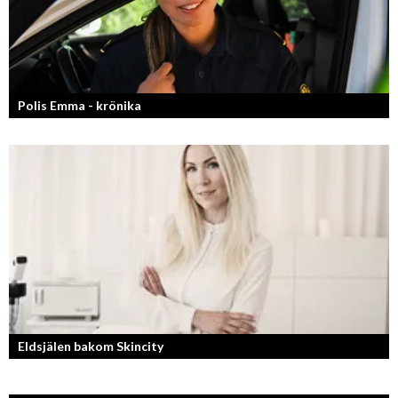
Polis Emma - krönika
Kan jag snälla få prata med dig igen, för du va så bra att prata med.
Eldsjälen bakom Skincity