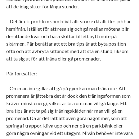
att de idag sitter för långa stunder.
– Det är ett problem som blivit allt större då allt fler jobbar
hemifrån. Istället för att resa sig och gå mellan mötena blir
de sittande kvar och bara skiftar till ett nytt möte på
skärmen. Pär berättar att ett bra tips är att byta position
ofta och att avbryta sittandet med att stå en stund, liksom
att ta sig ut för att träna eller gå promenader.
Pär fortsätter:
– Om man inte gillar att gå på gym kan man träna ute. Att
promenera är jättebra det är dock den träningsformen som
kräver minst energi, vilket är bra om man vill gå länge. Ett
bra tips är att ta på sig träningskläder när man vill gå en
promenad. Då är det lätt att även göra något mer, som att
springa i trappor, kliva upp och ner på en parkbänk eller
göra några övningar vid ett utegym. Nivån behöver inte vara