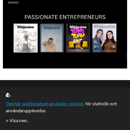
Annica Forsgren Kjellman ligger bakom skönhetsimperiet Skincity –
professionell hudvård online.
EU casino
Den här webbplatsen använder cookies
för statistik och
användarupplevelse.
Sponsrade artiklar