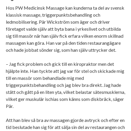
Hos PW Medicinsk Massage kan kunderna ta del av svensk
klassisk massage, triggerpunktsbehandling och
ledmobilisering. Pär Wickström som äger och driver
företaget valde själv att byta bana i yrkeslivet och utbilda
sig till massör när han själv fick erfara vilken enorm skillnad
massagen kan göra. Han var på den tiden restaurangägare
och hade jobbat sönder sig, som han själv uttrycker det.
– Jag fick problem och gick till en kiropraktor men det
hjälpte inte. Han tyckte att jag var för stel och skickade mig
till en massör som behandlade mig med
triggerpunktsbehandling och jag blev bra direkt. Jag hade
stått och gått på en liten yta, vilket belastar sätesmusklerna,
vilket ger muskulär ischias som känns som diskbråck, säger
Pär.
Att han blev så bra av massagen gjorde avtryck och efter en
tid beslutade han sig för att sälja sin del av restaurangen och