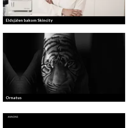
Eldsjälen bakom Skincity
Annica Forsgren Kjellman ligger bakom skönhetsimperiet Skincity –
professionell hudvård online.
Ornatus
En av svergies mest talangfyllda tatuerare. Läs om hans historia och
resa!