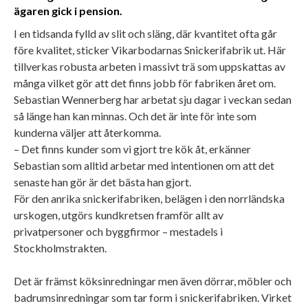
ägaren gick i pension.
I en tidsanda fylld av slit och släng, där kvantitet ofta går
före kvalitet, sticker Vikarbodarnas Snickerifabrik ut. Här
tillverkas robusta arbeten i massivt trä som uppskattas av
många vilket gör att det finns jobb för fabriken året om.
Sebastian Wennerberg har arbetat sju dagar i veckan sedan
så länge han kan minnas. Och det är inte för inte som
kunderna väljer att återkomma.
– Det finns kunder som vi gjort tre kök åt, erkänner
Sebastian som alltid arbetar med intentionen om att det
senaste han gör är det bästa han gjort.
För den anrika snickerifabriken, belägen i den norrländska
urskogen, utgörs kundkretsen framför allt av
privatpersoner och byggfirmor – mestadels i
Stockholmstrakten.
Det är främst köksinredningar men även dörrar, möbler och
badrumsinredningar som tar form i snickerifabriken. Virket