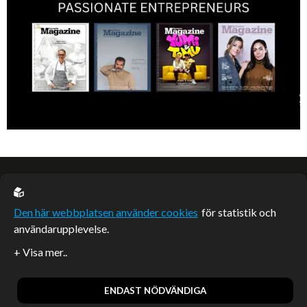
EU casino
Den här webbplatsen använder cookies
för statistik och
användarupplevelse.
Sponsrade artiklar
Artiklar publicerade på webbplatsen som inte är märkta
redaktionellt är betalda samarbeten.
ENDAST NÖDVÄNDIGA