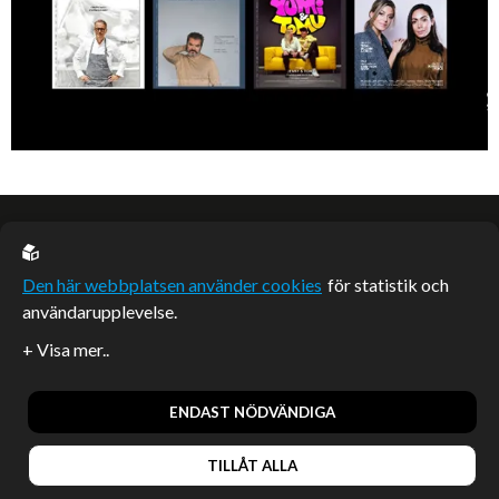
EU casino
Den här webbplatsen använder cookies
för statistik och
användarupplevelse.
Sponsrade artiklar
Artiklar publicerade på webbplatsen som inte är märkta
redaktionellt är betalda samarbeten.
ENDAST NÖDVÄNDIGA
TILLÅT ALLA
© 2026, Enterprise Magazine