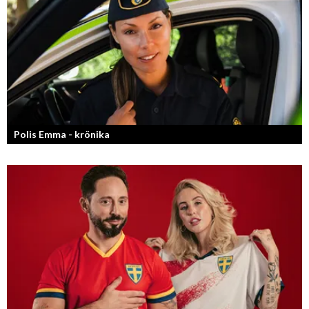
Polis Emma - krönika
Kan jag snälla få prata med dig igen, för du va så bra att prata med.