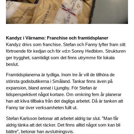
Kandyz i Värnamo: Franchise och framtidsplaner
Kandyz drivs som franchise. Stefan och Fanny lyfter fram sitt 
förtroende för kedjan och för vd:n Sonny Hedblom. Strukturen 
ger trygghet, samtidigt som det finns utrymme för lokala 
beslut.
Framtidsplanerna är tydliga. Inom tre år vill de tillhöra de 
största godisbutikerna i Småland. Tankar finns även på 
expansion, bland annat i Ljungby. För Stefan är 
tidsperspektivet något kortare. Om omkring fem år planerar 
han att kliva tillbaka från det dagliga arbetet. Då är tanken att 
Fanny tar över verksamheten fullt ut.
Stefan Karlsson betonar att arbetet aldrig tar slut. ”Man får 
aldrig tänka att det räcker. Det finns alltid något som kan bli 
bättre”, betonar han avslutningsvis.