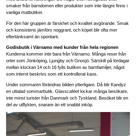
smaker från barndomen eller produkter som inte längre finns i 
vanliga matbutiker.
För den här gruppen är färskhet och kvalitet avgörande. Smak 
och konsistens jämförs noggrant, och köpet blir ofta mer 
eftertänksamt än spontant.
Godisbutik i Värnamo med kunder från hela regionen
Kunderna kommer inte bara från Värnamo. Många reser från 
orter som Jönköping, Ljungby och Gnosjö. Särskilt på lördagar 
mellan klockan 14 och 16 fylls butiken av barnfamiljer, något 
som internt beskrivs som ett kontrollerat kaos.
Under sommaren förändras bilden ytterligare. Då blir Kandyz 
en uttalad sommarbutik. Glasscaféet lockar många besökare, 
inte minst turister från Danmark och Tyskland. Besöket blir en 
del av utflykten, snarare än ett snabbt inköp.