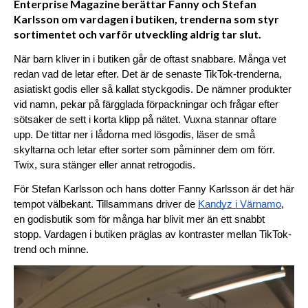
Enterprise Magazine berättar Fanny och Stefan
Karlsson om vardagen i butiken, trenderna som styr
sortimentet och varför utveckling aldrig tar slut.
När barn kliver in i butiken går de oftast snabbare. Många vet 
redan vad de letar efter. Det är de senaste TikTok-trenderna, 
asiatiskt godis eller så kallat styckgodis. De nämner produkter 
vid namn, pekar på färgglada förpackningar och frågar efter 
sötsaker de sett i korta klipp på nätet. Vuxna stannar oftare 
upp. De tittar ner i lådorna med lösgodis, läser de små 
skyltarna och letar efter sorter som påminner dem om förr. 
Twix, sura stänger eller annat retrogodis.
För Stefan Karlsson och hans dotter Fanny Karlsson är det här 
tempot välbekant. Tillsammans driver de 
Kandyz i Värnamo
, 
en godisbutik som för många har blivit mer än ett snabbt 
stopp. Vardagen i butiken präglas av kontraster mellan TikTok-
trend och minne.