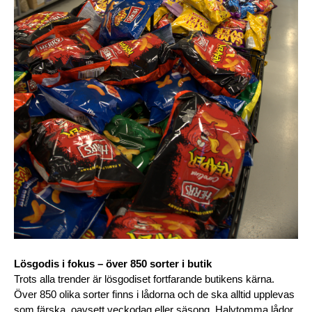
Lösgodis i fokus – över 850 sorter i butik
Trots alla trender är lösgodiset fortfarande butikens kärna. 
Över 850 olika sorter finns i lådorna och de ska alltid upplevas 
som färska, oavsett veckodag eller säsong. Halvtomma lådor 