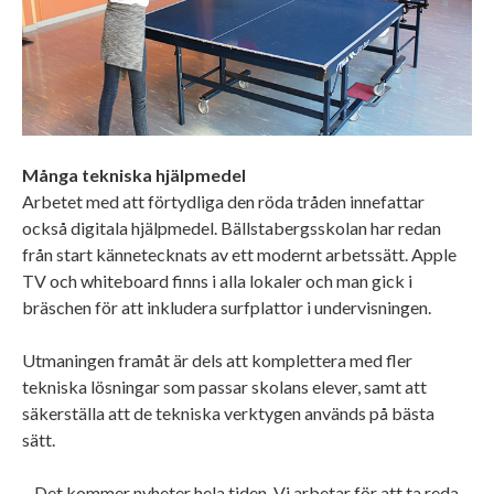
Många tekniska hjälpmedel
Arbetet med att förtydliga den röda tråden innefattar
också digitala hjälpmedel. Bällstabergsskolan har redan
från start kännetecknats av ett modernt arbetssätt. Apple
TV och whiteboard finns i alla lokaler och man gick i
bräschen för att inkludera surfplattor i undervisningen.
Utmaningen framåt är dels att komplettera med fler
tekniska lösningar som passar skolans elever, samt att
säkerställa att de tekniska verktygen används på bästa
sätt.
– Det kommer nyheter hela tiden. Vi arbetar för att ta reda