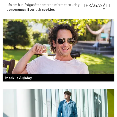
Markus Aujalay
Sveriges tuffaste matjury är epitetet på juryn i Sveriges Mästerkock.
Markus Aujalay är domaren som ger mästerkockarna mardrömmar.