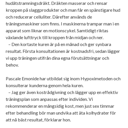
hudåtstramningsdräkt. Dräkten masserar och rensar
kroppen på slaggprodukter och man får en spänstigare hud
och reducerar celluliter. Därefter används de
träningsmaskiner som finns. I maskinerna trampar man i en
apparat som liknar en motionscykel. Samtidigt riktas
växlande lufttryck till kroppen från midjan och ner.
– Den kortaste kuren är på en månad och ger synbara
resultat. Första konsultationen är kostnadsfri, sedan lägger
vi upp träningen utifrån dina egna förutsättningar och
behov.
Pascale Emonide har utbildat sig inom Hypoximetoden och
konsulterar kunderna genom hela kuren.
– Jag ger även kostrådgivning och lägger upp en effektiv
träningsplan som anpassas efter individen. Vi
rekommenderar en mångsidig kost, men just sex timmar
efter behandling bör man undvika att äta kolhydrater för
att nå bäst resultat, förklarar hon.