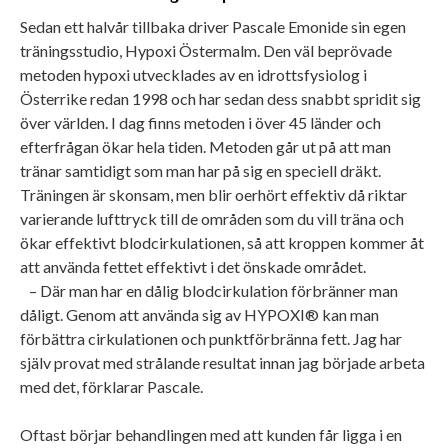
Sedan ett halvår tillbaka driver Pascale Emonide sin egen
träningsstudio, Hypoxi Östermalm. Den väl beprövade
metoden hypoxi utvecklades av en idrottsfysiolog i
Österrike redan 1998 och har sedan dess snabbt spridit sig
över världen. I dag finns metoden i över 45 länder och
efterfrågan ökar hela tiden. Metoden går ut på att man
tränar samtidigt som man har på sig en speciell dräkt.
Träningen är skonsam, men blir oerhört effektiv då riktar
varierande lufttryck till de områden som du vill träna och
ökar effektivt blodcirkulationen, så att kroppen kommer åt
att använda fettet effektivt i det önskade området.
– Där man har en dålig blodcirkulation förbränner man
dåligt. Genom att använda sig av HYPOXI® kan man
förbättra cirkulationen och punktförbränna fett. Jag har
själv provat med strålande resultat innan jag började arbeta
med det, förklarar Pascale.
Oftast börjar behandlingen med att kunden får ligga i en