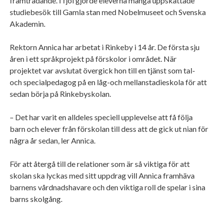
framträdande. I fjol gjorde eleverna många uppskattade
studiebesök till Gamla stan med Nobelmuseet och Svenska
Akademin.
Rektorn Annica har arbetat i Rinkeby i 14 år. De första sju
åren i ett språkprojekt på förskolor i området. När
projektet var avslutat övergick hon till en tjänst som tal-
och specialpedagog på en låg-och mellanstadieskola för att
sedan börja på Rinkebyskolan.
– Det har varit en alldeles speciell upplevelse att få följa
barn och elever från förskolan till dess att de gick ut nian för
några år sedan, ler Annica.
För att återgå till de relationer som är så viktiga för att
skolan ska lyckas med sitt uppdrag vill Annica framhäva
barnens vårdnadshavare och den viktiga roll de spelar i sina
barns skolgång.