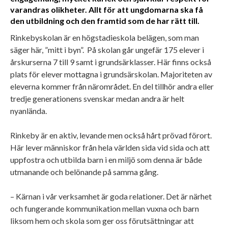
varandras olikheter. Allt för att ungdomarna ska få
den utbildning och den framtid som de har rätt till.
Rinkebyskolan är en högstadieskola belägen, som man
säger här, ”mitt i byn”. På skolan går ungefär 175 elever i
årskurserna 7 till 9 samt i grundsärklasser. Här finns också
plats för elever mottagna i grundsärskolan. Majoriteten av
eleverna kommer från närområdet. En del tillhör andra eller
tredje generationens svenskar medan andra är helt
nyanlända.
Rinkeby är en aktiv, levande men också hårt prövad förort.
Här lever människor från hela världen sida vid sida och att
uppfostra och utbilda barn i en miljö som denna är både
utmanande och belönande på samma gång.
– Kärnan i vår verksamhet är goda relationer. Det är närhet
och fungerande kommunikation mellan vuxna och barn
liksom hem och skola som ger oss förutsättningar att