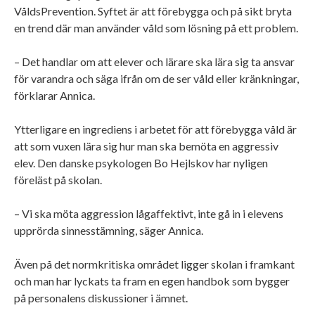
VåldsPrevention. Syftet är att förebygga och på sikt bryta
en trend där man använder våld som lösning på ett problem.
– Det handlar om att elever och lärare ska lära sig ta ansvar
för varandra och säga ifrån om de ser våld eller kränkningar,
förklarar Annica.
Ytterligare en ingrediens i arbetet för att förebygga våld är
att som vuxen lära sig hur man ska bemöta en aggressiv
elev. Den danske psykologen Bo Hejlskov har nyligen
föreläst på skolan.
– Vi ska möta aggression lågaffektivt, inte gå in i elevens
upprörda sinnesstämning, säger Annica.
Även på det normkritiska området ligger skolan i framkant
och man har lyckats ta fram en egen handbok som bygger
på personalens diskussioner i ämnet.