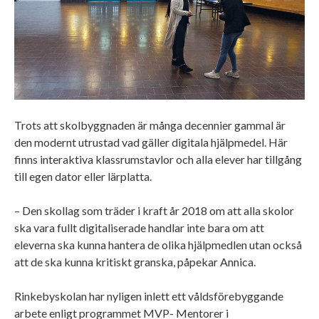
Trots att skolbyggnaden är många decennier gammal är
den modernt utrustad vad gäller digitala hjälpmedel. Här
finns interaktiva klassrumstavlor och alla elever har tillgång
till egen dator eller lärplatta.
– Den skollag som träder i kraft år 2018 om att alla skolor
ska vara fullt digitaliserade handlar inte bara om att
eleverna ska kunna hantera de olika hjälpmedlen utan också
att de ska kunna kritiskt granska, påpekar Annica.
Rinkebyskolan har nyligen inlett ett våldsförebyggande
arbete enligt programmet MVP- Mentorer i