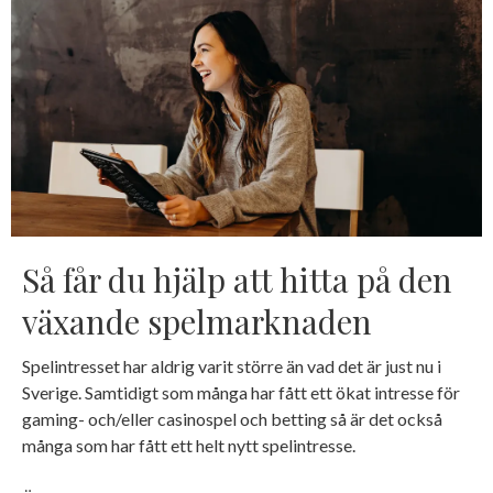
Så får du hjälp att hitta på den
växande spelmarknaden
Spelintresset har aldrig varit större än vad det är just nu i
Sverige. Samtidigt som många har fått ett ökat intresse för
gaming- och/eller casinospel och betting så är det också
många som har fått ett helt nytt spelintresse.