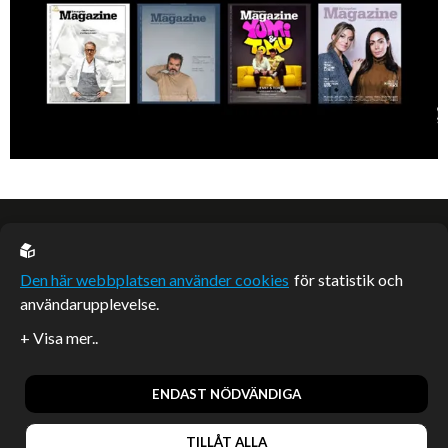
EU casino
Den här webbplatsen använder cookies
för statistik och
användarupplevelse.
Sponsrade artiklar
Artiklar publicerade på webbplatsen som inte är märkta
redaktionellt är betalda samarbeten.
ENDAST NÖDVÄNDIGA
TILLÅT ALLA