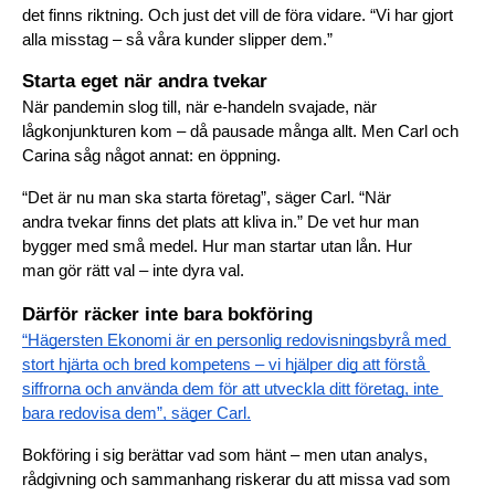
det finns riktning. Och just det vill de föra vidare. “Vi har gjort 
alla misstag – så våra kunder slipper dem.”
Starta eget när andra tvekar
När pandemin slog till, när e-handeln svajade, när 
lågkonjunkturen kom – då pausade många allt. Men Carl och 
Carina såg något annat: en öppning.
“Det är nu man ska starta företag”, säger Carl. “När 
andra tvekar finns det plats att kliva in.” De vet hur man 
bygger med små medel. Hur man startar utan lån. Hur 
man gör rätt val – inte dyra val.
Därför räcker inte bara bokföring
“Hägersten Ekonomi är en personlig redovisningsbyrå med 
stort hjärta och bred kompetens – vi hjälper dig att förstå 
siffrorna och använda dem för att utveckla ditt företag, inte 
bara redovisa dem”, säger Carl.
Bokföring i sig berättar vad som hänt – men utan analys, 
rådgivning och sammanhang riskerar du att missa vad som 