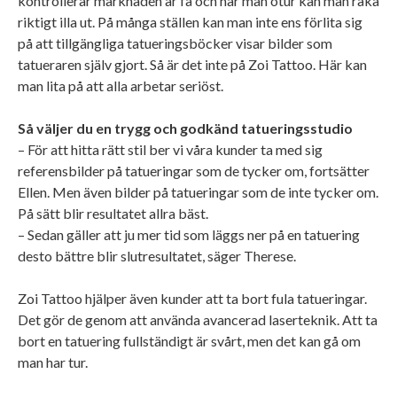
kontrollerar marknaden är få och har man otur kan man råka
riktigt illa ut. På många ställen kan man inte ens förlita sig
på att tillgängliga tatueringsböcker visar bilder som
tatueraren själv gjort. Så är det inte på Zoi Tattoo. Här kan
man lita på att alla arbetar seriöst.
Så väljer du en trygg och godkänd tatueringsstudio
– För att hitta rätt stil ber vi våra kunder ta med sig
referensbilder på tatueringar som de tycker om, fortsätter
Ellen. Men även bilder på tatueringar som de inte tycker om.
På sätt blir resultatet allra bäst.
– Sedan gäller att ju mer tid som läggs ner på en tatuering
desto bättre blir slutresultatet, säger Therese.
Zoi Tattoo hjälper även kunder att ta bort fula tatueringar.
Det gör de genom att använda avancerad laserteknik. Att ta
bort en tatuering fullständigt är svårt, men det kan gå om
man har tur.