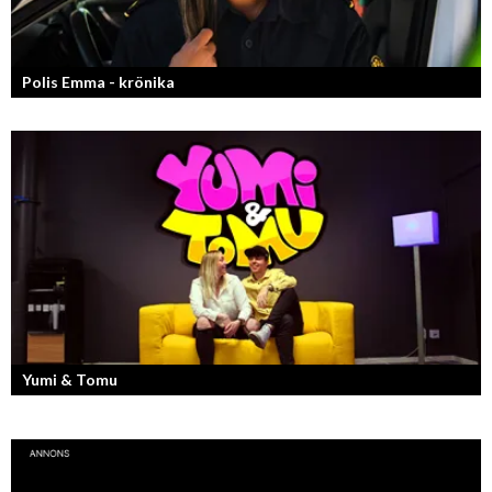
Polis Emma - krönika
Kan jag snälla få prata med dig igen, för du va så bra att prata med.
Yumi & Tomu
Läs mer om deras liv som YouTubers och Entreprenörer