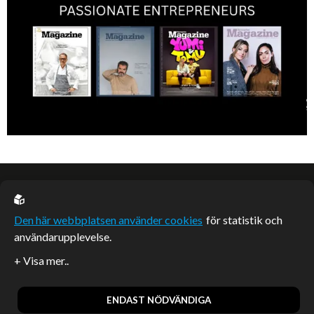
EU casino
Den här webbplatsen använder cookies
för statistik och
användarupplevelse.
Sponsrade artiklar
Artiklar publicerade på webbplatsen som inte är märkta
redaktionellt är betalda samarbeten.
ENDAST NÖDVÄNDIGA