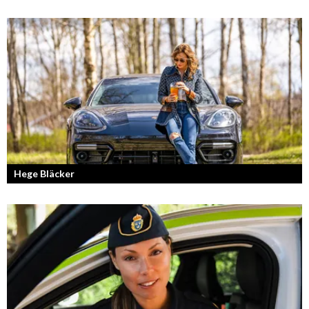
Hege Bläcker
Bilfantast, influencer och en av Lidköpings mest framgångsrika
företagare.