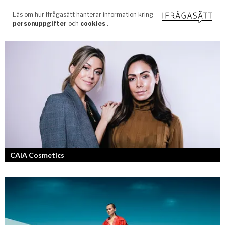
CAIA Cosmetics
Skönhet är bra självkänsla och ett vackert leende enligt grundarna av
det nya raketvarumärket inom smink: CAIA Cosmetics.