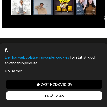
EU casino
Den här webbplatsen använder cookies
för statistik och
användarupplevelse.
Sponsrade artiklar
Artiklar publicerade på webbplatsen som inte är märkta
redaktionellt är betalda samarbeten.
ENDAST NÖDVÄNDIGA
TILLÅT ALLA
© 2026, Enterprise Magazine