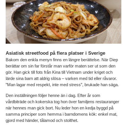
Asiatisk streetfood på flera platser i Sverige
Bakom den enkla menyn finns en längre berättelse. När Diep 
berättar om sin far förstår man varför maten ser ut som den 
gör. Han gick till fots från Kina till Vietnam under kriget och 
lärde sina barn att aldrig slösa – varken med tid eller råvaror. 
”Man lagar med respekt, inte med stress”, brukade han säga.
Den inställningen följer henne än i dag. Efter år som 
vårdbiträde och kokerska tog hon över familjens restauranger 
när hennes man gick bort. Nu leder hon en kedja byggd på 
samma principer som hemma i barndomens kök: enkel mat, 
gjord med händer, tålamod och stolthet.