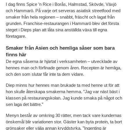
I dag finns Spice ’n Rice i Borås, Halmstad, Skövde, Växjö 
och Hammarö. På varje ort serveras asiatisk streetfood med 
smaker från hela regionen – snabbt, fräscht och lagat från 
grunden. Franchise-restaurangen i Hammarö blev det första 
steget i Dieps plan att låta sina anställda växa till egna 
företagare.
Smaker från Asien och hemliga såser som bara 
finns här
De egna såserna är hjärtat i verksamheten – utvecklade av 
hennes man och förfinade genom åren. Recepten är hemliga, 
och den som slutar får inte ta dem vidare.
Diep minns hur hennes man brukade ta med henne ut för att 
hon skulle återskapa smakerna hemma. ”Jag var näst bäst i 
klassen på restaurangskolan. Jag kunde smaka på något och 
sen laga det bättre.”
Menyn består av omkring 30 rätter, men tack vare kundernas 
önskemål blir variationen stor. Gäster kan byta protein, ta bort 
grönsaker eller välja annan kryddstyrka. ”Ingenting är 