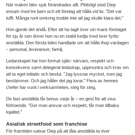
När maken blev sjuk förändrades allt. Plötsligt stod Diep 
ensam med tre barn och ett företag att hålla vid liv. ”Det var 
tufft. Många runt omkring trodde inte att jag skulle klara det.”
Hon gjorde det ändå. Efter att ha tagit över sin mans företaget 
för sju år sen driver hon nu en stabil kedja med över fyrtio 
anställda. Den första tiden handlade om att hålla ihop vardagen 
– personal, leveranser, familj.
Ledarskapet har hon format själv: närvaro, respekt och 
konsekvens samt delegerat ledaskap, uppmuntra och krav om 
att ta eget initiativ och beslut. ”Jag lyssnar mycket, men jag 
bestämmer. Och jag håller det jag lovar.” Flera av hennes 
chefer har vuxit i verksamheten, steg för steg.
De fast anställda får bonus varje år – en gest för att visa 
förtroende. ”Ger man ansvar och respekt, får man tillbaka 
lojalitet.”
Asiatisk streetfood som franchise
För framtiden satsar Diep på att låta anställda ta över 