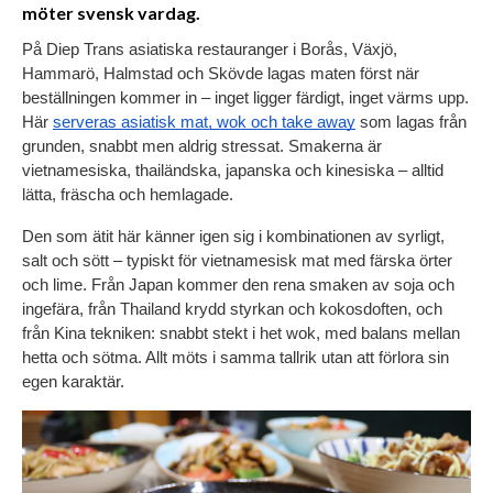
möter svensk vardag.
På Diep Trans asiatiska restauranger i Borås, Växjö, 
Hammarö, Halmstad och Skövde lagas maten först när 
beställningen kommer in – inget ligger färdigt, inget värms upp. 
Här 
serveras asiatisk mat, wok och take away
 som lagas från 
grunden, snabbt men aldrig stressat. Smakerna är 
vietnamesiska, thailändska, japanska och kinesiska – alltid 
lätta, fräscha och hemlagade.
Den som ätit här känner igen sig i kombinationen av syrligt, 
salt och sött – typiskt för vietnamesisk mat med färska örter 
och lime. Från Japan kommer den rena smaken av soja och 
ingefära, från Thailand krydd styrkan och kokosdoften, och 
från Kina tekniken: snabbt stekt i het wok, med balans mellan 
hetta och sötma. Allt möts i samma tallrik utan att förlora sin 
egen karaktär.