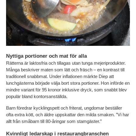
Nyttiga portioner och mat för alla
Rätterna är laktosfria och tillagas utan tunga mejeriprodukter. 
Många beskriver maten som lätt och fräsch – en kontrast till 
traditionell snabbmat. Under inflationen märkte Diep att 
lunchgästerna började välja bort stora portioner. Hon införde en 
mindre variant för 95 kronor inklusive dryck, som snabbt blev 
populär bland kontorsanställda.
Barn föredrar kycklingspett och friterat, ungdomar beställer 
ofta extra kött, och äldre uppskattar den milda smaken. ”Vi har 
allt från småbarn till 80-åringar som stamgäster.”
Kvinnligt ledarskap i restaurangbranschen