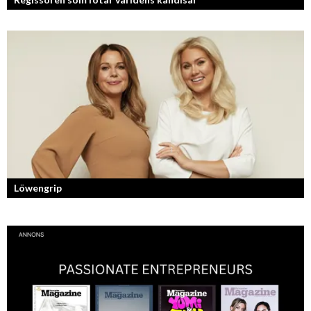
Fotografen och regissören Peter Svenson har en lång meritlista och är
ett sant bevis på att om man tror på sig själv och...
Löwengrip
Från bloggare till influencer och superentreprenör. En resa som fostrat
en kvinnlig entreprenör med en enormt stark förankran...