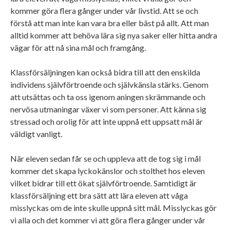
kommer göra flera gånger under vår livstid. Att se och
förstå att man inte kan vara bra eller bäst på allt. Att man
alltid kommer att behöva lära sig nya saker eller hitta andra
vägar för att nå sina mål och framgång.
Klassförsäljningen kan också bidra till att den enskilda
individens självförtroende och självkänsla stärks. Genom
att utsättas och ta oss igenom aningen skrämmande och
nervösa utmaningar växer vi som personer. Att känna sig
stressad och orolig för att inte uppnå ett uppsatt mål är
väldigt vanligt.
När eleven sedan får se och uppleva att de tog sig i mål
kommer det skapa lyckokänslor och stolthet hos eleven
vilket bidrar till ett ökat självförtroende. Samtidigt är
klassförsäljning ett bra sätt att lära eleven att våga
misslyckas om de inte skulle uppnå sitt mål. Misslyckas gör
vi alla och det kommer vi att göra flera gånger under vår