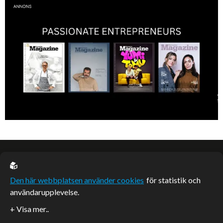
Under ytan av en passionerad och strukturerad entreprenör.
EU casino
Den här webbplatsen använder cookies
för statistik och
användarupplevelse.
Sponsrade artiklar