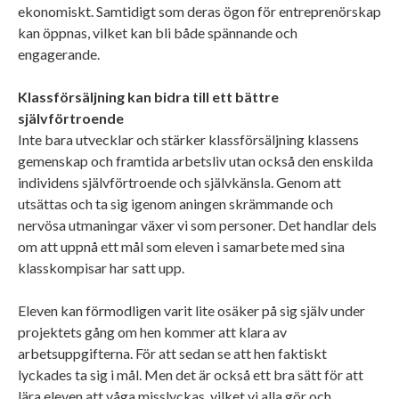
ekonomiskt. Samtidigt som deras ögon för entreprenörskap
kan öppnas, vilket kan bli både spännande och
engagerande.
Klassförsäljning kan bidra till ett bättre
självförtroende
Inte bara utvecklar och stärker klassförsäljning klassens
gemenskap och framtida arbetsliv utan också den enskilda
individens självförtroende och självkänsla. Genom att
utsättas och ta sig igenom aningen skrämmande och
nervösa utmaningar växer vi som personer. Det handlar dels
om att uppnå ett mål som eleven i samarbete med sina
klasskompisar har satt upp.
Eleven kan förmodligen varit lite osäker på sig själv under
projektets gång om hen kommer att klara av
arbetsuppgifterna. För att sedan se att hen faktiskt
lyckades ta sig i mål. Men det är också ett bra sätt för att
lära eleven att våga misslyckas, vilket vi alla gör och