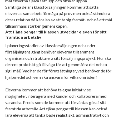
mål eleverna själva satt upp och önskar uppnå.
Samtliga delar i klassförsäljningen kommer att sätta
elevernas samarbetsförmåga på prov men också stimulera
deras relation då känslan av att ta sig framåt- och nå ett mål
tillsammans stärker gemenskapen.
Att tjäna pengar till klassen utvecklar eleven för sitt
framtida arbetsliv
I planeringsstadiet av klassförsäljningen och under
försäljningens gång behöver eleverna tillsammans
organisera och strukturera sitt försäljningsprojekt. Hur ska
de rent praktiskt gå tillväga för att genomföra det och ta
sig i mål? Vad har de för förutsättningar, vad behöver de för
hjälpmedel och vem ska ansvara för vilka områden?
Eleverna kommer att behöva ta egna initiativ, se
möjligheter, interagera med kunder och kollaborera med
varandra. Precis som de kommer att förväntas göra i sitt
framtida arbetsliv. Att tjäna pengar till klassen kan också
lära eleverna att tänka både realistiskt, administrativt och