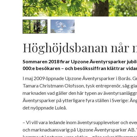
Höghöjdsbanan når n
Sommaren 2018 firar Upzone Äventyrsparker jubil
000:e besökaren – och besökssiffran klättrar vida
I maj 2009 öppnade Upzone Äventyrsparker i Borås. G
Tamara Christmann Olofsson, tysk entreprenör, såg gl
marknaden vad gäller den här typen av äventyrsanlägg
Äventyrsparker på ytterligare fyra ställen i Sverige: Ä
det nyöppnade Luleå.
– Vi vill vara ledande inom äventyrsupplevelser och even
och marknadsansvarig på Upzone Äventyrsparker AB. Vi
komma ut i naturen, vara aktiva – göra saker tillsamman