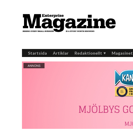
Startsida
Artiklar
Redaktionellt
Magasinet