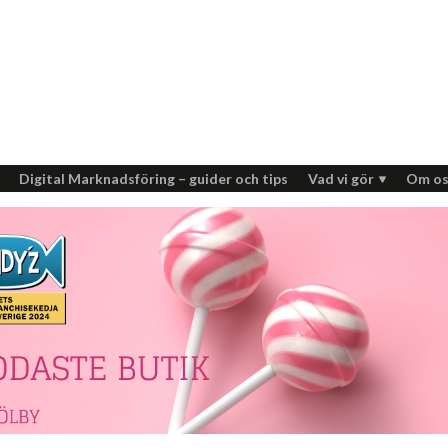
Digital Marknadsföring – guider och tips
Vad vi gör
Om os