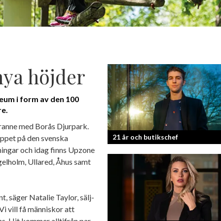
ya höjder
eum i form av den 100
re.
ranne med Borås Djurpark.
21 år och butikschef
appet på den svenska
ningar och idag finns Upzone
ngelholm, Ullared, Åhus samt
Denis Manasiev Vukotic driver
Teknikmagasinet mot nya framgångar
t, säger Natalie Taylor, sälj-
 vill få människor att
s. Hit kommer alltifrån par,