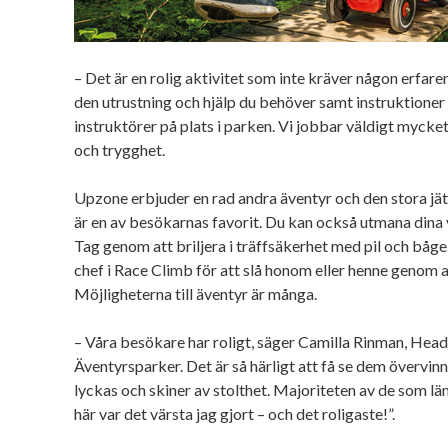
– Det är en rolig aktivitet som inte kräver någon erfare
den utrustning och hjälp du behöver samt instruktioner 
instruktörer på plats i parken. Vi jobbar väldigt myck
och trygghet.
Upzone erbjuder en rad andra äventyr och den stora jä
är en av besökarnas favorit. Du kan också utmana dina
Tag genom att briljera i träffsäkerhet med pil och båge.
chef i Race Climb för att slå honom eller henne genom a
Möjligheterna till äventyr är många.
– Våra besökare har roligt, säger Camilla Rinman, He
Äventyrsparker. Det är så härligt att få se dem övervinna 
lyckas och skiner av stolthet. Majoriteten av de som l
här var det värsta jag gjort – och det roligaste!”.