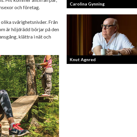
Carolina Gynning
nsexor och företag.
lika svårighetsnivåer. Från
Under ytan av en passionerad och
strukturerad entreprenör.
som är höjdrädd börjar på den
ansgång, klättra i nät och
Knut Agnred
Knut Agnred är mannen och den tidlö
legenden inom spektakulära utfall oc
dramatisk tänkvärdhet.