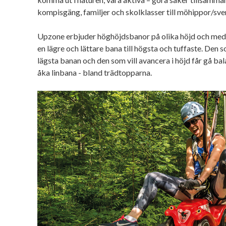
kompisgäng, familjer och skolklasser till möhippor/sve
Upzone erbjuder höghöjdsbanor på olika höjd och med o
en lägre och lättare bana till högsta och tuffaste. Den 
lägsta banan och den som vill avancera i höjd får gå bal
åka linbana - bland trädtopparna.