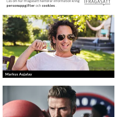
Markus Aujalay
Sveriges tuffaste matjury är epitetet på juryn i Sveriges Mästerkock.
Markus Aujalay är domaren som ger mästerkockarna mardrömmar.