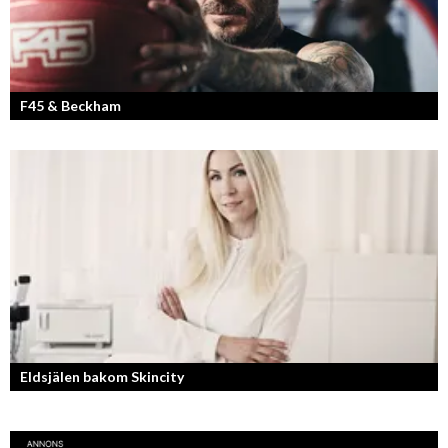
F45 & Beckham
F45 Training med partners som bland annat Mark Wahlberg och
David Beckham i spetsen har nått stora framgångar med sina
träningsstudios...
Eldsjälen bakom Skincity
Annica Forsgren Kjellman ligger bakom skönhetsimperiet Skincity –