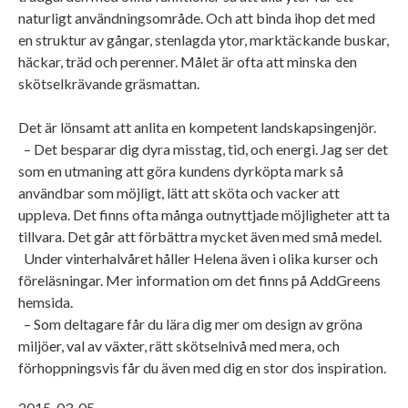
naturligt användningsområde. Och att binda ihop det med
en struktur av gångar, stenlagda ytor, marktäckande buskar,
häckar, träd och perenner. Målet är ofta att minska den
skötselkrävande gräsmattan.
Det är lönsamt att anlita en kompetent landskapsingenjör.
– Det besparar dig dyra misstag, tid, och energi. Jag ser det
som en utmaning att göra kundens dyrköpta mark så
användbar som möjligt, lätt att sköta och vacker att
uppleva. Det finns ofta många outnyttjade möjligheter att ta
tillvara. Det går att förbättra mycket även med små medel.
Under vinterhalvåret håller Helena även i olika kurser och
föreläsningar. Mer information om det finns på AddGreens
hemsida.
– Som deltagare får du lära dig mer om design av gröna
miljöer, val av växter, rätt skötselnivå med mera, och
förhoppningsvis får du även med dig en stor dos inspiration.
2015-03-05