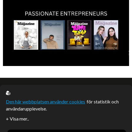
professionell hudvård online.
EU casino
Den här webbplatsen använder cookies
för statistik och
användarupplevelse.
Sponsrade artiklar
Artiklar publicerade på webbplatsen som inte är märkta