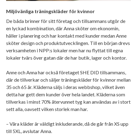
Miljövänliga träningskläder för kvinnor
De båda brinner för sitt företag och tillsammans utgör de
en lyckad kombination, där Anna sköter om ekonomin,
håller i planering och har kontakt med kunder medan Anne
sköter design och produktutvecklingen. Till en början drevs
verksamheten i NPP:s lokaler men har nu flyttat till egna
lokaler tvärs över gatan där de har butik, lager och kontor.
Anne och Anna har också företaget SHE DID tillsammans,
där de tillverkar och säljer träningskläder för kvinnor mellan
35 och 65 år. Kläderna säljs i deras webbshop, vilket även
detta har gett dem kunder över hela landet. Kläderna som
tillverkas i minst 70% återvunnet tyg kan användas av i stort
sett alla, oavsett vilken storlek man har.
– Våra kläder är väldigt inkluderande, då de går från XS upp
till 5XL, avslutar Anna.