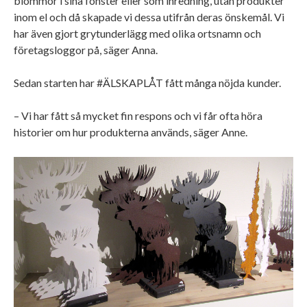
blommor i sina fönster eller som inredning, utan produkter
inom el och då skapade vi dessa utifrån deras önskemål. Vi
har även gjort grytunderlägg med olika ortsnamn och
företagsloggor på, säger Anna.
Sedan starten har #ÄLSKAPLÅT fått många nöjda kunder.
– Vi har fått så mycket fin respons och vi får ofta höra
historier om hur produkterna används, säger Anne.