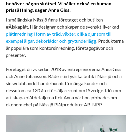
behöver någon skötsel. Vi håller också en human
prissättning, säger Anna Giss.
I småländska Nässjö finns företaget och butiken
#Älskaplåt. Här designar och skapar de svensktillverkad
plåtinredning i form av träd, växter, olika djur som till
exempel älgar, dekorlådor och grytunderlägg
. Produkterna
är populära som kontorsinredning, företagsgåvor och
presenter.
Företaget drivs sedan 2018 av entreprenörerna Anna Giss
och Anne Johansson. Både i sin fysiska butik i Nässjö och i
sin webbhandel har de hunnit få många kunder och
dessutom ca 130 återförsäljare runt om i Sverige. Idén om
att skapa plåtdetaljerna fick Anna när hon jobbade som
ekonomichef på Nässjö Plåtprodukter AB, NPP.