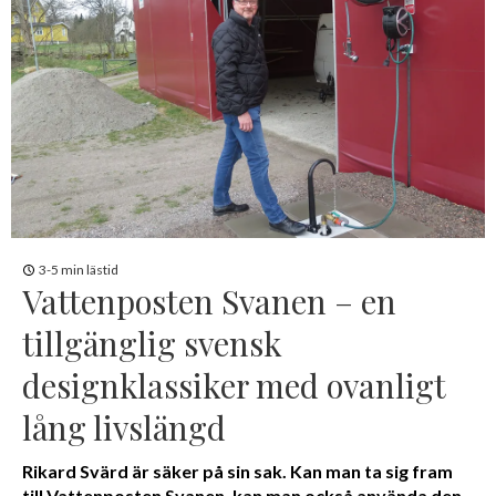
3-5 min lästid
Vattenposten Svanen – en
tillgänglig svensk
designklassiker med ovanligt
lång livslängd
Rikard Svärd är säker på sin sak. Kan man ta sig fram
till Vattenposten Svanen, kan man också använda den.