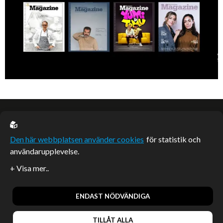
EU casino
Den här webbplatsen använder cookies
för statistik och
användarupplevelse.
Sponsrade artiklar
Artiklar publicerade på webbplatsen som inte är märkta
redaktionellt är betalda samarbeten.
ENDAST NÖDVÄNDIGA
TILLÅT ALLA