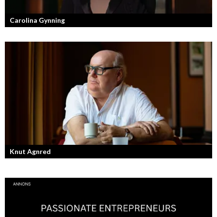
Carolina Gynning
Under ytan av en passionerad och strukturerad entreprenör.
Knut Agnred
Knut Agnred är mannen och den tidlösa legenden inom spektakulära
utfall och dramatisk tänkvärdhet.