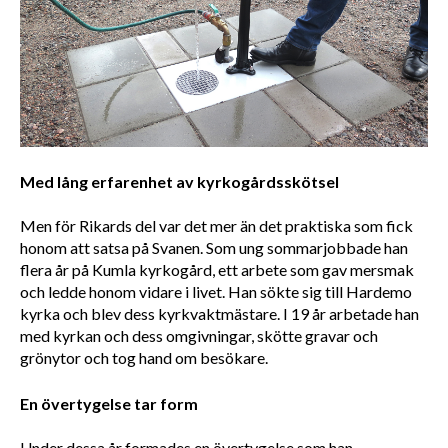
Med lång erfarenhet av kyrkogårdsskötsel
Men för Rikards del var det mer än det praktiska som fick 
honom att satsa på Svanen. Som ung sommarjobbade han 
flera år på Kumla kyrkogård, ett arbete som gav mersmak 
och ledde honom vidare i livet. Han sökte sig till Hardemo 
kyrka och blev dess kyrkvaktmästare. I 19 år arbetade han 
med kyrkan och dess omgivningar, skötte gravar och 
grönytor och tog hand om besökare. 
En övertygelse tar form
Under dessa år formades en övertygelse som han 