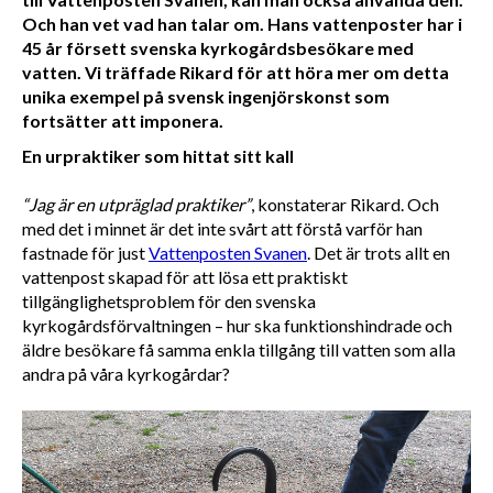
Och han vet vad han talar om. Hans vattenposter har i
45 år försett svenska kyrkogårdsbesökare med
vatten. Vi träffade Rikard för att höra mer om detta
unika exempel på svensk ingenjörskonst som
fortsätter att imponera.
En urpraktiker som hittat sitt kall
“Jag är en utpräglad praktiker”
, konstaterar Rikard. Och 
med det i minnet är det inte svårt att förstå varför han 
fastnade för just 
Vattenposten Svanen
. Det är trots allt en 
vattenpost skapad för att lösa ett praktiskt 
tillgänglighetsproblem för den svenska 
kyrkogårdsförvaltningen – hur ska funktionshindrade och 
äldre besökare få samma enkla tillgång till vatten som alla 
andra på våra kyrkogårdar? 