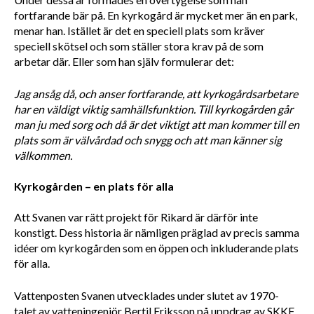
fortfarande bär på. En kyrkogård är mycket mer än en park, 
menar han. Istället är det en speciell plats som kräver 
speciell skötsel och som ställer stora krav på de som 
arbetar där. Eller som han själv formulerar det:
Jag ansåg då, och anser fortfarande, att kyrkogårdsarbetare 
har en väldigt viktig samhällsfunktion. Till kyrkogården går 
man ju med sorg och då är det viktigt att man kommer till en 
plats som är välvårdad och snygg och att man känner sig 
välkommen.
Kyrkogården – en plats för alla
Att Svanen var rätt projekt för Rikard är därför inte 
konstigt. Dess historia är nämligen präglad av precis samma 
idéer om kyrkogården som en öppen och inkluderande plats 
för alla. 
Vattenposten Svanen utvecklades under slutet av 1970-
talet av vatteningenjör Bertil Eriksson på uppdrag av 
SKKF, 