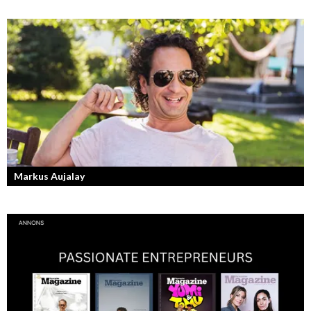
Denis Manasiev Vukotic driver Teknikmagasinet mot nya framgångar!
Markus Aujalay
Sveriges tuffaste matjury är epitetet på juryn i Sveriges Mästerkock.
Markus Aujalay är domaren som ger mästerkockarna mardrömmar.