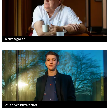
Knut Agnred
Knut Agnred är mannen och den tidlösa legenden inom spektakulära
utfall och dramatisk tänkvärdhet.
21 år och butikschef