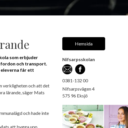
ärande
Hemsida
skola som erbjuder
Nifsarpsskolan
 fordon och transport.
 eleverna får ett
0381-132 00
ån verkligheten och att det
Nifsarpsvägen 4
t bra lärande, säger Mats
575 96 Eksjö
kommunalägd och hade inte
 Mats att bygga upp