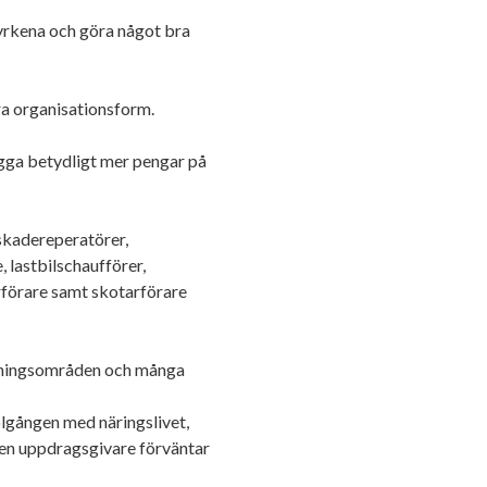
 yrkena och göra något bra
Läraren som omfamnar sociala medier
ra organisationsform.
gga betydligt mer pengar på
skadereperatörer,
, lastbilschaufförer,
arförare samt skotarförare
 övningsområden och många
olgången med näringslivet,
 en uppdragsgivare förväntar