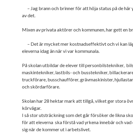
– Jag brann och brinner för att höja status på de här
av det.
Mixen av privata aktörer och kommunen, har gett en b
– Det är mycket mer kostnadseffektivt och vi kan lä
eleverna idag än när vi var kommunala.
På skolan utbildar de elever till personbilstekniker,
bil
maskintekniker, lastbils- och busstekniker, billackerare
truckförare, busschaufförer, grävmaskinister, hjullast
och skördarförare.
Skolan har 28 hektar mark att tillgå, vilket ger stora
körvägar.
I så stor utsträckning som det går försöker de likna sk
för att eleverna
ska förstå vad yrkena innebär och vad
sig när de kommer ut i arbetslivet.