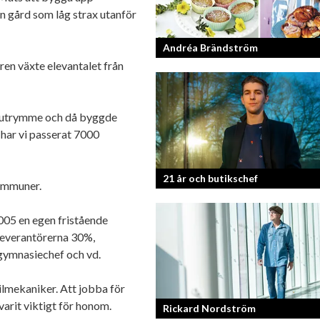
en gård som låg strax utanför
Andréa Brändström
ren växte elevantalet från
Vinnare av Hela Sverige Bakar 2017.
r utrymme och då byggde
har vi passerat 7000
21 år och butikschef
kommuner.
005 en egen fristående
Denis Manasiev Vukotic driver
Teknikmagasinet mot nya framgångar
everantörerna 30%,
gymnasiechef och vd.
ilmekaniker. Att jobba för
 varit viktigt för honom.
Rickard Nordström