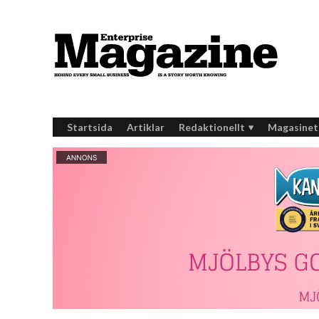
Startsida
Artiklar
Redaktionellt
Magasinet