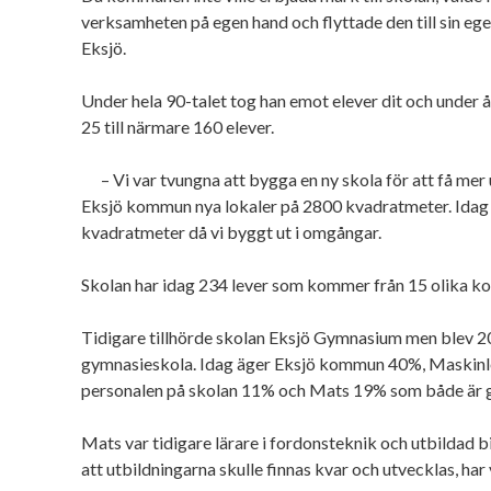
verksamheten på egen hand och flyttade den till sin eg
Eksjö.
Under hela 90-talet tog han emot elever dit och under å
25 till närmare 160 elever.
– Vi var tvungna att bygga en ny skola för att få me
Eksjö kommun nya lokaler på 2800 kvadratmeter. Idag 
kvadratmeter då vi byggt ut i omgångar.
Skolan har idag 234 lever som kommer från 15 olika 
Tidigare tillhörde skolan Eksjö Gymnasium men blev 2
gymnasieskola. Idag äger Eksjö kommun 40%, Maskinl
personalen på skolan 11% och Mats 19% som både är 
Mats var tidigare lärare i fordonsteknik och utbildad b
att utbildningarna skulle finnas kvar och utvecklas, har