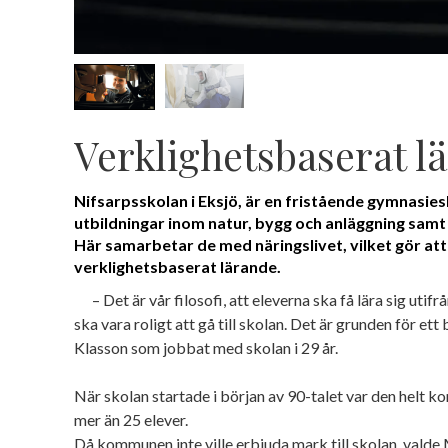
Verklighetsbaserat l
Nifsarpsskolan i Eksjö, är en fristående gymnasie
utbildningar inom natur, bygg och anläggning samt
Här samarbetar de med näringslivet, vilket gör att
verklighetsbaserat lärande.
– Det är vår filosofi,
att eleverna ska få lära sig utifr
ska vara roligt att gå till skolan. Det är grunden för et
Klasson som jobbat med skolan i 29 år.
När skolan startade i början av 90-talet var den helt 
mer än 25 elever.
Då kommunen inte ville erbjuda mark till skolan, valde