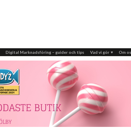
Digital Marknadsföring – guider och tips
Vad vi gör
Om os