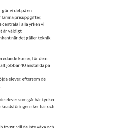
 gör vi det på en
r lämna prisuppgifter,
entrala i alla yrken vi
t är väldigt
mkant när det gäller teknik
beredande kurser, för dem
talt jobbar 40 anställda på
öjda elever, eftersom de
å.
 de elever som går här tycker
arknadsföringen sker här och
h trygg, vill de inte växa och