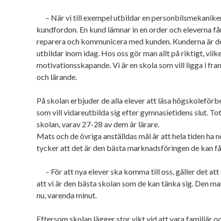
– När vi till exempel utbildar en personbilsmekaniker
kundfordon. En kund lämnar in en order och eleverna få
reparera och kommunicera med kunden. Kunderna är de c
utbildar inom idag. Hos oss gör man allt på riktigt, vilke
motivationsskapande. Vi är en skola som vill ligga i fra
och lärande.
På skolan erbjuder de alla elever att läsa högskoleför
som vill vidareutbilda sig efter gymnasietidens slut. To
skolan, varav 27-28 av dem är lärare.
Mats och de övriga anställdas mål är att hela tiden ha n
tycker att det är den bästa marknadsföringen de kan f
– För att nya elever ska komma till oss, gäller det att
att vi är den bästa skolan som de kan tänka sig. Den m
nu, varenda minut.
Eftersom skolan lägger stor vikt vid att vara familjär oc