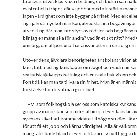
ta ansvar, utvecklas, växa i bildning och bidra i samhäl
existentiella frågor, där vi jobbar med att stärka männis
ingen värdighet som inte bygger på frihet. Med excellen
sig själv så mycket man kan, utveckla sina begåvningar o
utveckling där man inte styrs av rädslor och begränsning
blir jag en människa för andra? vad är etiskt rätt? Med 
omsorg, där all personal har ansvar att visa omsorg om 
Utöver den självklara behörigheten är skolans vision at
kurs, fått med sig kunskapen om Jaget och vad man kan
realistisk självuppskattning och en realistisk vision oc
Först då kan man ta tillvara sin frihet. Man är en männis
förståelse för de val man gör i livet.
- Vi som folkhögskola ser oss som katolska kyrkans s
grupp av människor som inte sällan upplever känslan av
ny chans i livet att komma vidare till högre studier, lära 
för att få ett jobb och känna värdighet. Alla är välkomna
mångfald, både bland elever och lärare. Vi vill bygga d