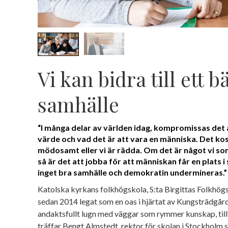
Vi kan bidra till ett b
samhälle
“I många delar av världen idag, kompromissas det
värde och vad det är att vara en människa. Det kos
mödosamt eller vi är rädda. Om det är något vi so
så är det att jobba för att människan får en plats i
inget bra samhälle och demokratin undermineras.”
Katolska kyrkans folkhögskola, S:ta Birgittas Folkhög
sedan 2014 legat som en oas i hjärtat av Kungsträdgård
andaktsfullt lugn med väggar som rymmer kunskap, tillt
träffar Bengt Almstedt, rektor för skolan i Stockholm s