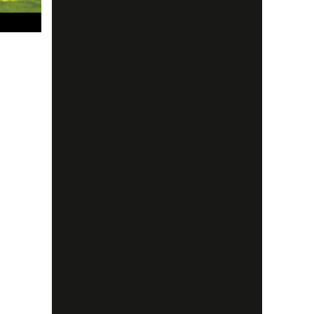
å juryn i
 är