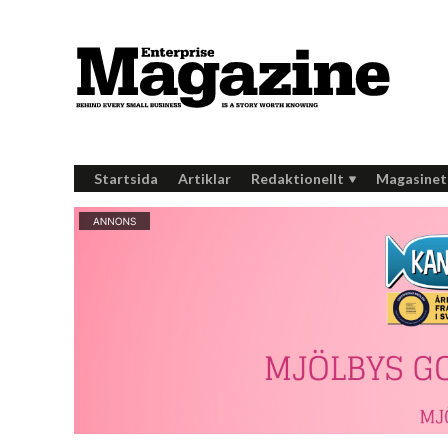
Startsida
Artiklar
Redaktionellt
Magasinet