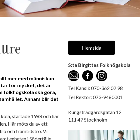
ättre
Hemsida
S:ta Birgittas Folkhögskola
 allt mer med människan
tar för mycket, det är
Tel Kansli: 070-362 02 98
m folkhögskola ska göra,
Tel Rektor: 073-9480001
 samhället. Annars blir det
Kungsträdgårdsgatan 12
skola, startade 1988 och har
111 47 Stockholm
en. Här möts du av ett
ro och framtidstro. Vi
amt enheten i Södertälje.