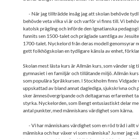
- När jag tillträdde insåg jag att skolan behövde tydli
behövde veta vilka vi är och varför vi finns till. Vi beh
katolsk prägling och införde den Ignatianska pedagog
funnits sen 1500-talet och präglade samtliga av Jesuite
1700-talet. Nyckelord från deras modell genomsyrar nu 
gett folkhögskolan en tydligare känsla av enhet, förkla
Skolan mest lästa kurs är Allmän kurs, som vänder sig t
gymnasiet i en familjär och tillåtande miljö. Allmän kurs 
som populära Språkkursen. I Stockholm finns Vidgade v
uppskattad av bland annat daglediga, sjukskrivna och 
sker ämnesövergripande och deltagarnas erfarenhet tas
styrka. Nyckelorden, som Bengt entusiastiskt delar med s
antal punkter, med människans värdighet som kärna.
- Vi har människans värdighet som en röd tråd i allt vi 
människa och hur växer vi som människa? Ju mer jag vä