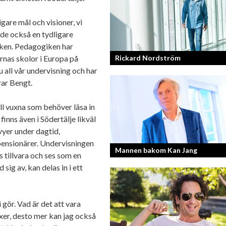
gare mål och visioner, vi
övde också en tydligare
iken. Pedagogiken har
rnas skolor i Europa på
Rickard Nordström
all vår undervisning och har
rar Bengt.
Läraren som omfamnar sociala medier
ill vuxna som behöver läsa in
finns även i Södertälje likväl
yer under dagtid,
pensionärer. Undervisningen
Mannen bakom Kan Jang
 tillvara och ses som en
ig av, kan delas in i ett
Georg Wikman är grundaren bakom
hälsopreparaten Arctic Root, Kan Jan
Chisan och nya Adapt-serien.
gör. Vad är det att vara
xer, desto mer kan jag också