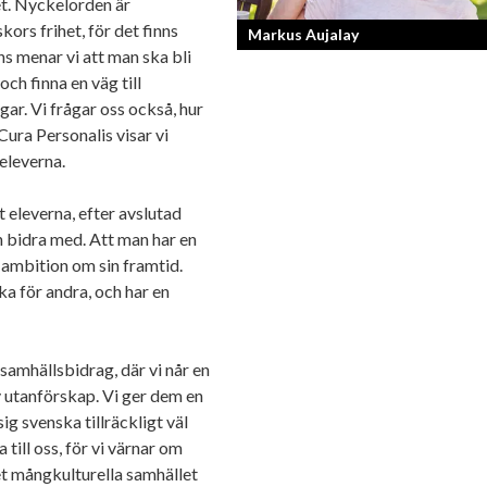
let. Nyckelorden är
kors frihet, för det finns
Markus Aujalay
s menar vi att man ska bli
ch finna en väg till
Sveriges tuffaste matjury är epitetet p
ar. Vi frågar oss också, hur
Sveriges Mästerkock. Markus Aujalay
Cura Personalis visar vi
domaren som ger mästerkockarna
eleverna.
mardrömmar.
t eleverna, efter avslutad
 bidra med. Att man har en
h ambition om sin framtid.
ka för andra, och har en
amhällsbidrag, där vi når en
 utanförskap. Vi ger dem en
sig svenska tillräckligt väl
 till oss, för vi värnar om
et mångkulturella samhället