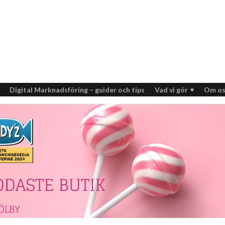
Digital Marknadsföring – guider och tips
Vad vi gör
Om os