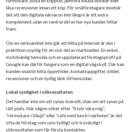
rörmokare, boka en klipptid, jämföra lokala butiker eller
läsa recensioner innan ett köp. För småföretagare innebär
det att den digitala närvaron inte längre är ett extra
komplement, utan en central del av hur nya kunder hittar
fram.
Om en verksamhet inte går att hitta på internet är den i
praktiken osynlig för en stor del av marknaden. En enkel,
mobilvänlig hemsida och en uppdaterad företagsprofil på
Google kan därför fungera som en digital vägskylt. Där kan
kunden snabbt hitta öppettider, kontaktuppgifter, bilder,
recensioner och en tydlig länk till hemsidan.
Lokal synlighet i sökresultaten
Det handlar inte om att synas överallt, utan om att synas på
rätt plats. När någon söker efter ”frisör nära mig”,
”rörmokare i Växjö” eller ”café med lunch i närheten” är det
ofta de företag som syns tydligt och trovärdigt i
sökresultaten som får första kontakten.