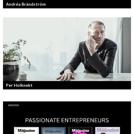
Andréa Brändström
Vinnare av Hela Sverige Bakar 2017.
Per Holknekt
Från brädan till scenen