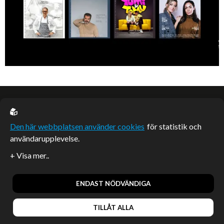
EU casino
Den här webbplatsen använder cookies
för statistik och
användarupplevelse.
Sponsrade artiklar
Artiklar publicerade på webbplatsen som inte är märkta
redaktionellt är betalda samarbeten.
ENDAST NÖDVÄNDIGA
TILLÅT ALLA
© 2026, Enterprise Magazine