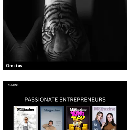
Georg Wikman är grundaren bakom hälsopreparaten Arctic Root, Kan
Jang, Chisan och nya Adapt-serien.
Ornatus
En av svergies mest talangfyllda tatuerare. Läs om hans historia och
resa!