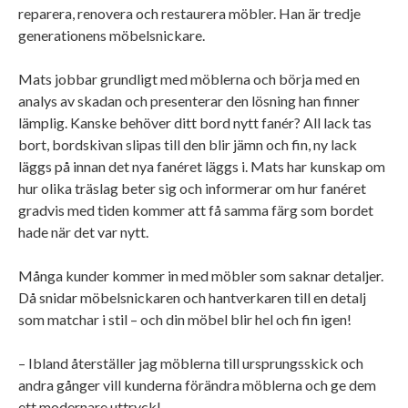
reparera, renovera och restaurera möbler. Han är tredje
generationens möbelsnickare.
Mats jobbar grundligt med möblerna och börja med en
analys av skadan och presenterar den lösning han finner
lämplig. Kanske behöver ditt bord nytt fanér? All lack tas
bort, bordskivan slipas till den blir jämn och fin, ny lack
läggs på innan det nya fanéret läggs i. Mats har kunskap om
hur olika träslag beter sig och informerar om hur fanéret
gradvis med tiden kommer att få samma färg som bordet
hade när det var nytt.
Många kunder kommer in med möbler som saknar detaljer.
Då snidar möbelsnickaren och hantverkaren till en detalj
som matchar i stil – och din möbel blir hel och fin igen!
– Ibland återställer jag möblerna till ursprungsskick och
andra gånger vill kunderna förändra möblerna och ge dem
ett modernare uttryck!