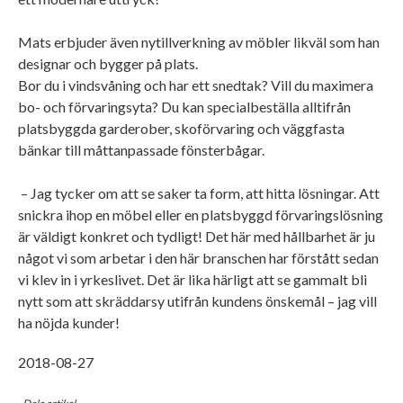
Mats erbjuder även nytillverkning av möbler likväl som han
designar och bygger på plats.
Bor du i vindsvåning och har ett snedtak? Vill du maximera
bo- och förvaringsyta? Du kan specialbeställa alltifrån
platsbyggda garderober, skoförvaring och väggfasta
bänkar till måttanpassade fönsterbågar.
– Jag tycker om att se saker ta form, att hitta lösningar. Att
snickra ihop en möbel eller en platsbyggd förvaringslösning
är väldigt konkret och tydligt! Det här med hållbarhet är ju
något vi som arbetar i den här branschen har förstått sedan
vi klev in i yrkeslivet. Det är lika härligt att se gammalt bli
nytt som att skräddarsy utifrån kundens önskemål – jag vill
ha nöjda kunder!
2018-08-27