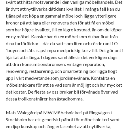
svårt att hitta motsvarande i den vanliga möbelhandeln. Det
är dyrt att nytillverka dåtidens kvalitet. I många fall kan du
tjäna på att köpa en gammal möbel och lägga ytterligare
kronor på att laga eller renovera den för att få en möbel
som har högre kvalitet, till en lägre kostnad, än om du köper
en ny möbel. Kanske har du en möbel som du har ärvt från
dina farföräldrar – där du satt som liten och rörde runt i O
´boyen och åt sirapslimpa med prickig korv till. Det gör ont i
hjärtat att slänga. I dagens samhälle är det verkligen dags
att dra i konsumtionsbromsen: vintage, reparation,
renovering, restaurering, och omarbetning bör ligga högt
upp i vårt medvetande som jordinnevånare. Kontakta en
möbelsnickare för att se vad som är möjligt och hur mycket
det kostar. De flesta av oss brukar bli förvånade över vad
dessa trollkonstnärer kan åstadkomma.
Mats Walegård på MW Möbelsnickeri på Ringvägen i
Stockholm har ett genetiskt påbrå för möbelsnickeri samt
en djup kunskap och lång erfarenhet av att nytillverka,