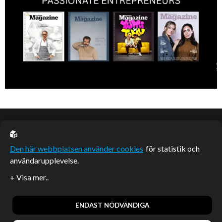
EU casino
Den här webbplatsen använder cookies
för statistik och
användarupplevelse.
Sponsrade artiklar
Artiklar publicerade på webbplatsen som inte är märkta
redaktionellt är betalda samarbeten.
ENDAST NÖDVÄNDIGA